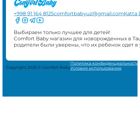
+998 91 164 8125
comfortbabyuz@gmail.com
Katta 
Следите за нами на Facebook
Следите за нами в Instagram
Следите за нами в Telegram
Следите за нами в YouTube
Выбираем только лучшее для детей!
Comfort Baby магазин для новорожденных в Та
родители были уверены, что их ребенок одет в
Политика конфиденциальности
Copyright 2026 © Comfort Baby
Условия использования