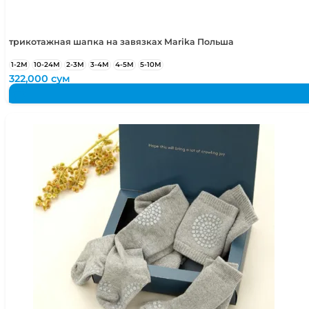
трикотажная шапка на завязках Marika Польша
1-2М
10-24М
2-3М
3-4М
4-5М
5-10М
322,000
сум