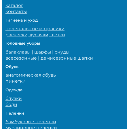
каталог
контакты
Гигиена и уход
пеленальные матрасики
расчески, кусачки, щетки
Головные уборы
балаклавы | шарфы | снуды
всесезонные | демисезонные шапки
Обувь
анатомическая обувь
пинетки
Одежда
блузки
боди
Пеленки
бамбуковые пеленки
муслиновые пеленки