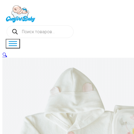
Поиск
товаров
🔍