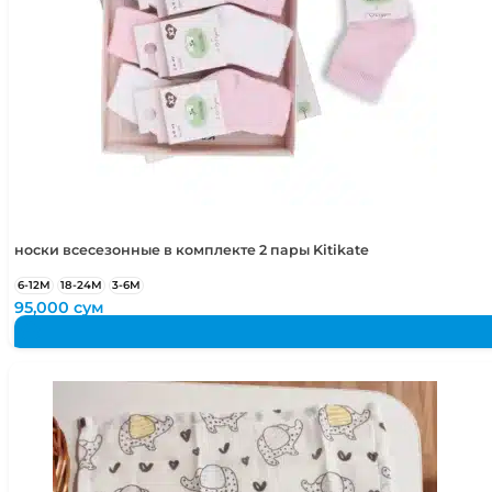
носки всесезонные в комплекте 2 пары Kitikate
6-12М
18-24М
3-6М
95,000
сум