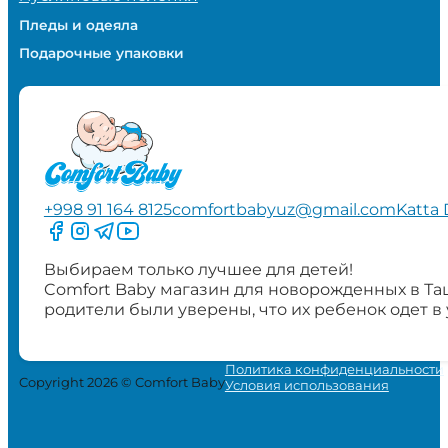
Пледы и одеяла
Подарочные упаковки
+998 91 164 8125
comfortbabyuz@gmail.com
Katta 
Следите за нами на Facebook
Следите за нами в Instagram
Следите за нами в Telegram
Следите за нами в YouTube
Выбираем только лучшее для детей!
Comfort Baby магазин для новорожденных в Та
родители были уверены, что их ребенок одет в
Политика конфиденциальности
Copyright 2026 © Comfort Baby
Условия использования