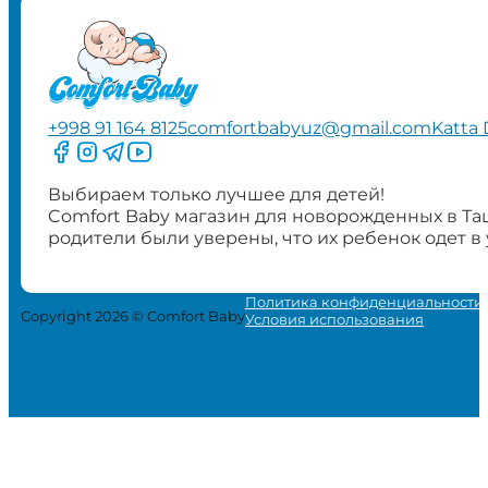
+998 91 164 8125
comfortbabyuz@gmail.com
Katta 
Следите за нами на Facebook
Следите за нами в Instagram
Следите за нами в Telegram
Следите за нами в YouTube
Выбираем только лучшее для детей!
Comfort Baby магазин для новорожденных в Та
родители были уверены, что их ребенок одет в
Политика конфиденциальности
Copyright 2026 © Comfort Baby
Условия использования