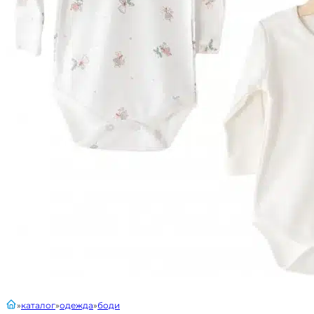
главная
каталог
одежда
боди