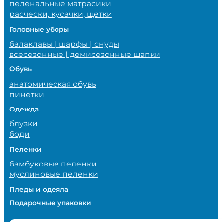
пеленальные матрасики
расчески, кусачки, щетки
Головные уборы
балаклавы | шарфы | снуды
всесезонные | демисезонные шапки
Обувь
анатомическая обувь
пинетки
Одежда
блузки
боди
Пеленки
бамбуковые пеленки
муслиновые пеленки
Пледы и одеяла
Подарочные упаковки