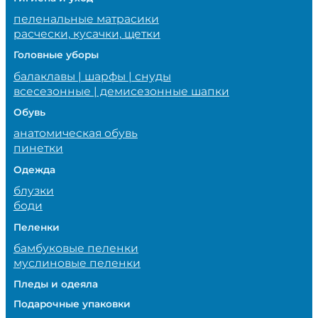
пеленальные матрасики
расчески, кусачки, щетки
Головные уборы
балаклавы | шарфы | снуды
всесезонные | демисезонные шапки
Обувь
анатомическая обувь
пинетки
Одежда
блузки
боди
Пеленки
бамбуковые пеленки
муслиновые пеленки
Пледы и одеяла
Подарочные упаковки