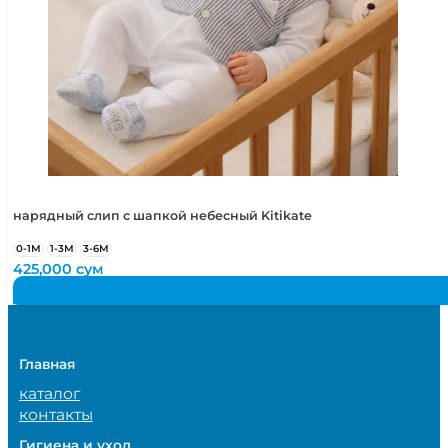
нарядный слип с шапкой небесный Kitikate
0-1М
1-3М
3-6М
425,000
сум
Главная
каталог
контакты
Гигиена и уход