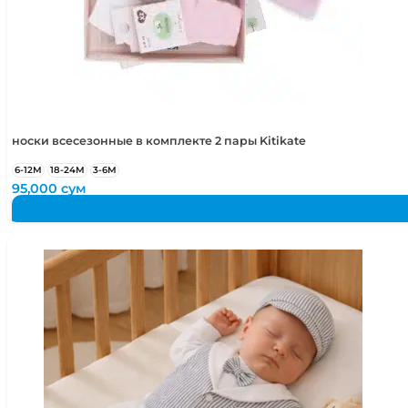
носки всесезонные в комплекте 2 пары Kitikate
6-12М
18-24М
3-6М
95,000
сум