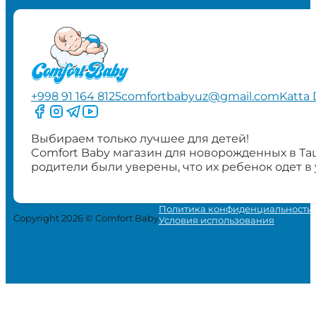
+998 91 164 8125
comfortbabyuz@gmail.com
Katta 
Следите за нами на Facebook
Следите за нами в Instagram
Следите за нами в Telegram
Следите за нами в YouTube
Выбираем только лучшее для детей!
Comfort Baby магазин для новорожденных в Та
родители были уверены, что их ребенок одет в
Политика конфиденциальности
Copyright 2026 © Comfort Baby
Условия использования