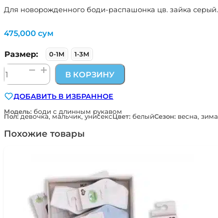
Для новорожденного боди-распашонка цв. зайка серый. 
475,000
сум
Размер:
0-1М
1-3М
Количество
В КОРЗИНУ
товара
боди-
ДОБАВИТЬ В ИЗБРАННОЕ
распашонка
цв.
Модель:
боди с длинным рукавом
Пол:
девочка, мальчик, унисекс
Цвет:
белый
Сезон:
весна, зима
зайка
серый
Похожие товары
Наследникъ
Выжанова
04008-
02005