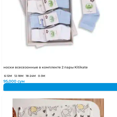
носки всесезонные в комплекте 2 пары Kitikate
6-12М
12-18М
18-24М
0-3М
95,000
сум