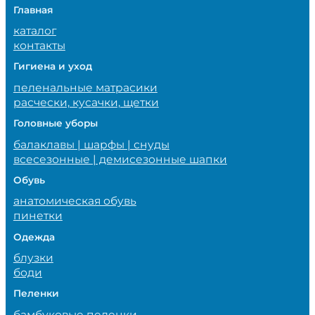
Главная
каталог
контакты
Гигиена и уход
пеленальные матрасики
расчески, кусачки, щетки
Головные уборы
балаклавы | шарфы | снуды
всесезонные | демисезонные шапки
Обувь
анатомическая обувь
пинетки
Одежда
блузки
боди
Пеленки
бамбуковые пеленки