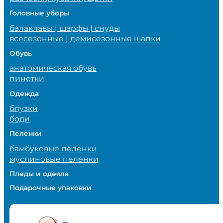
Головные уборы
балаклавы | шарфы | снуды
всесезонные | демисезонные шапки
Обувь
анатомическая обувь
пинетки
Одежда
блузки
боди
Пеленки
бамбуковые пеленки
муслиновые пеленки
Пледы и одеяла
Подарочные упаковки