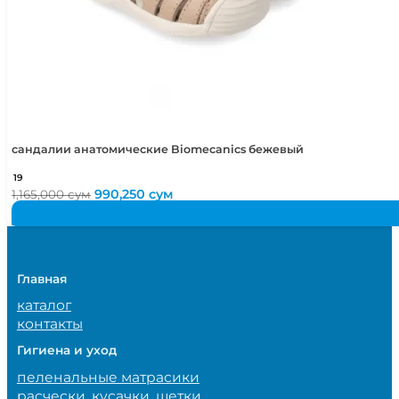
сандалии анатомические Biomecanics бежевый
19
Первоначальная
Текущая
990,250
сум
1,165,000
сум
цена
цена:
составляла
990,250 сум.
1,165,000 сум.
Главная
каталог
контакты
Гигиена и уход
пеленальные матрасики
расчески, кусачки, щетки