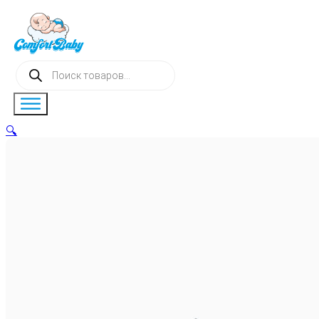
Поиск
товаров
🔍