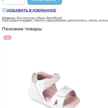
товара
босоногая
ДОБАВИТЬ В ИЗБРАННОЕ
обувь
для
Модель:
босоногая обувь (barefoot)
Пол:
девочка
Цвет:
темно-серый
Сезон:
демисезон, зима, осен
девочки
Pablosky
Похожие товары
Испания
ZIGGY
-15%
059755