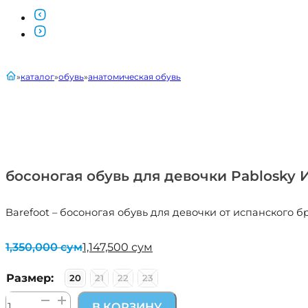
главная
каталог
обувь
анатомическая обувь
босоногая обувь для девочки Pablosky 
Barefoot – босоногая обувь для девочки от испанского 
1,350,000
сум
1,147,500
сум
Первоначальная
Текущая
цена
цена:
составляла
1,147,500 сум.
Размер:
20
21
22
23
1,350,000 сум.
Количество
В КОРЗИНУ