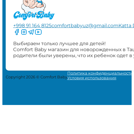
+998 91 164 8125
comfortbabyuz@gmail.com
Katta 
Следите за нами на Facebook
Следите за нами в Instagram
Следите за нами в Telegram
Следите за нами в YouTube
Выбираем только лучшее для детей!
Comfort Baby магазин для новорожденных в Та
родители были уверены, что их ребенок одет в
Политика конфиденциальности
Copyright 2026 © Comfort Baby
Условия использования