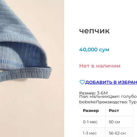
чепчик
40,000
сум
Нет в наличии
ДОБАВИТЬ В ИЗБРА
3-6М
Размер:
мальчик
голуб
Пол:
Цвет:
bebeke
Ту
Производство:
Размер
Рост
0-1 мес
50 см
1-3 мес
56-62 см