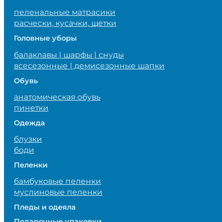
пеленальные матрасики
расчески, кусачки, щетки
Головные уборы
балаклавы | шарфы | снуды
всесезонные | демисезонные шапки
Обувь
анатомическая обувь
пинетки
Одежда
блузки
боди
Пеленки
бамбуковые пеленки
муслиновые пеленки
Пледы и одеяла
Подарочные упаковки