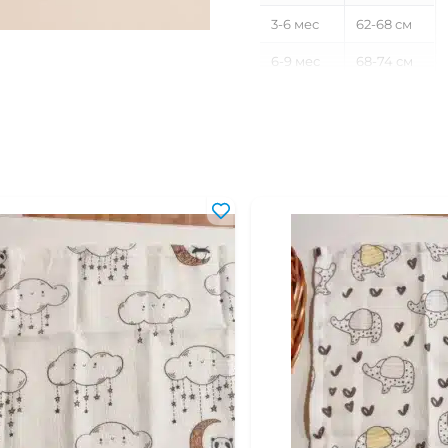
3-6 мес
62-68 см
6-9 мес
68-74 см
9-12 мес
74-80 см
12-18 мес
80-86 см
18-24 мес
86-92 см
2-3 года
92-98 см
3-4 года
98-104 см
4-5 лет
104-110 см
5-6 лет
110-116 см