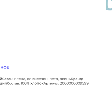
ННОЕ
ой
весна, демисезон, лето, осень
Сезон:
Бренд:
рция
100% хлопок
2000000009599
Состав:
Артикул: