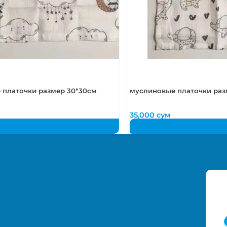
 платочки размер 30*30см
муслиновые платочки раз
35,000
сум