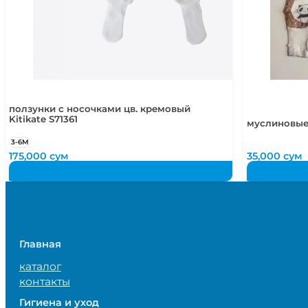
ползунки с носочками цв. кремовый
Kitikate S71361
муслиновые
3-6М
175,000
сум
35,000
сум
Главная
каталог
контакты
Гигиена и уход