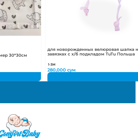
для новорожденных велюровая шапка 
завязках с х/б подкладом TuTu Польша
мер 30*30см
1-3М
280,000
сум