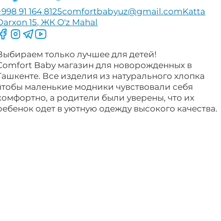
+998 91 164 8125
comfortbabyuz@gmail.com
Katta
Darxon 15, ЖК O'z Mahal
Следите за нами на Facebook
Следите за нами в Instagram
Следите за нами в Telegram
Следите за нами в YouTube
Выбираем только лучшее для детей!
Comfort Baby магазин для новорожденных в
Ташкенте. Все изделия из натурального хлопка
чтобы маленькие модники чувствовали себя
комфортно, а родители были уверены, что их
ребенок одет в уютную одежду высокого качества.