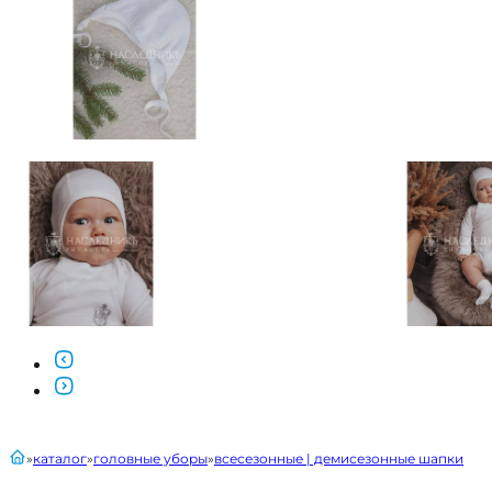
главная
каталог
головные уборы
всесезонные | демисезонные шапки