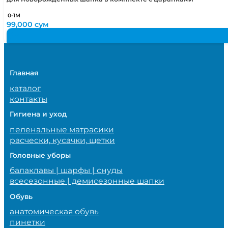
0-1М
99,000
сум
Главная
каталог
контакты
Гигиена и уход
пеленальные матрасики
расчески, кусачки, щетки
Головные уборы
балаклавы | шарфы | снуды
всесезонные | демисезонные шапки
Обувь
анатомическая обувь
пинетки