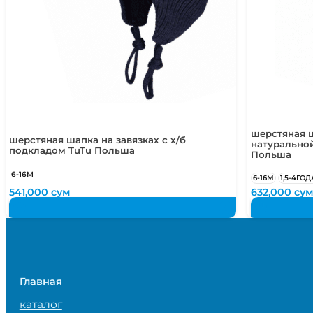
шерстяная ш
шерстяная шапка на завязках с х/б
натурально
подкладом TuTu Польша
Польша
6-16М
6-16М
1,5-4ГОД
541,000
сум
632,000
су
Главная
каталог