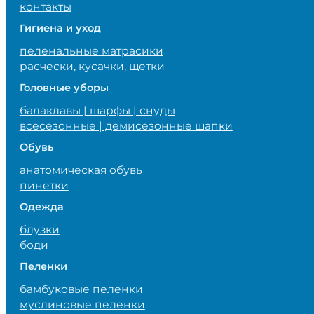
контакты
Гигиена и уход
пеленальные матрасики
расчески, кусачки, щетки
Головные уборы
балаклавы | шарфы | снуды
всесезонные | демисезонные шапки
Обувь
анатомическая обувь
пинетки
Одежда
блузки
боди
Пеленки
бамбуковые пеленки
муслиновые пеленки