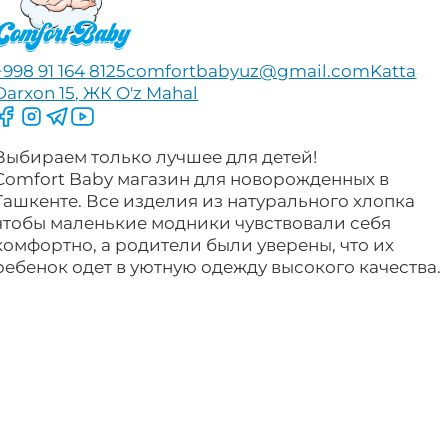
+998 91 164 8125
comfortbabyuz@gmail.com
Katta
Darxon 15, ЖК O'z Mahal
Следите за нами на Facebook
Следите за нами в Instagram
Следите за нами в Telegram
Следите за нами в YouTube
Выбираем только лучшее для детей!
Comfort Baby магазин для новорожденных в
Ташкенте. Все изделия из натурального хлопка
чтобы маленькие модники чувствовали себя
комфортно, а родители были уверены, что их
ребенок одет в уютную одежду высокого качества.