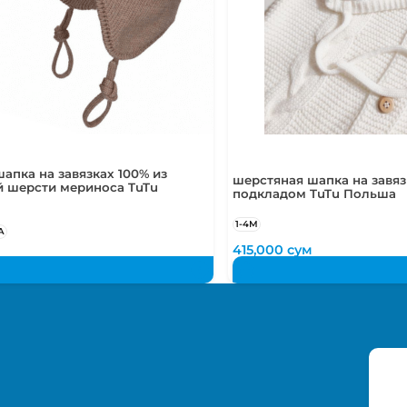
апка на завязках 100% из
шерстяная шапка на завязк
й шерсти мериноса TuTu
подкладом TuTu Польша
1-4М
А
м
415,000
сум