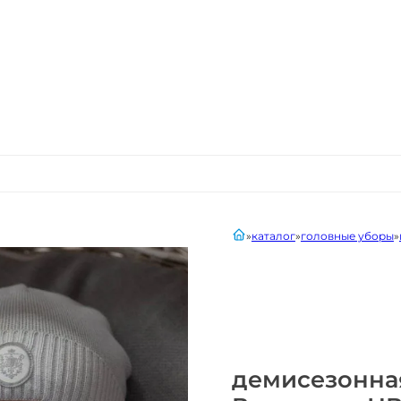
главная
каталог
головные уборы
демисезонна