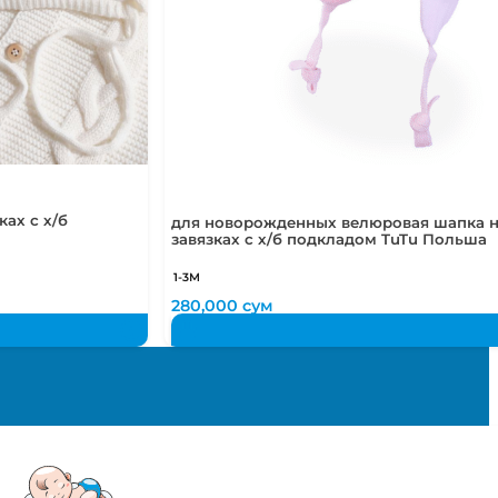
ах с х/б
для новорожденных велюровая шапка 
завязках с х/б подкладом TuTu Польша
1-3М
280,000
сум