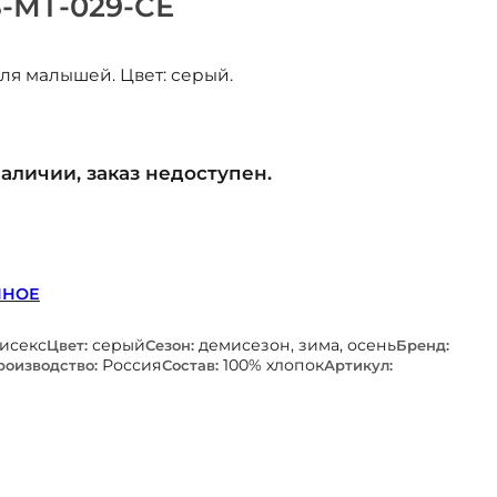
-МТ-029-СЕ
ля малышей. Цвет: серый.
наличии, заказ недоступен.
ННОЕ
нисекс
серый
демисезон, зима, осень
Цвет:
Сезон:
Бренд:
Россия
100% хлопок
роизводство:
Состав:
Артикул: