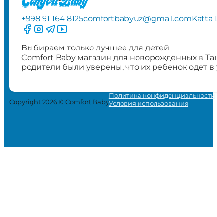
+998 91 164 8125
comfortbabyuz@gmail.com
Katta 
Следите за нами на Facebook
Следите за нами в Instagram
Следите за нами в Telegram
Следите за нами в YouTube
Выбираем только лучшее для детей!
Comfort Baby магазин для новорожденных в Та
родители были уверены, что их ребенок одет в
Политика конфиденциальности
Copyright 2026 © Comfort Baby
Условия использования