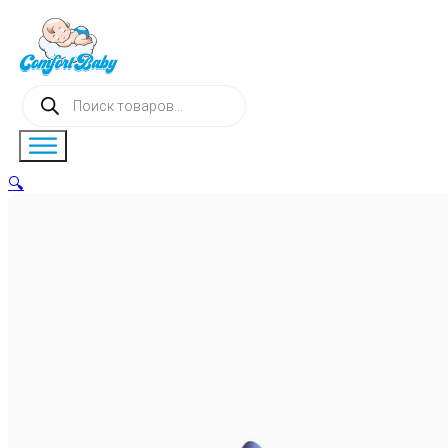
Поиск
товаров
🔍