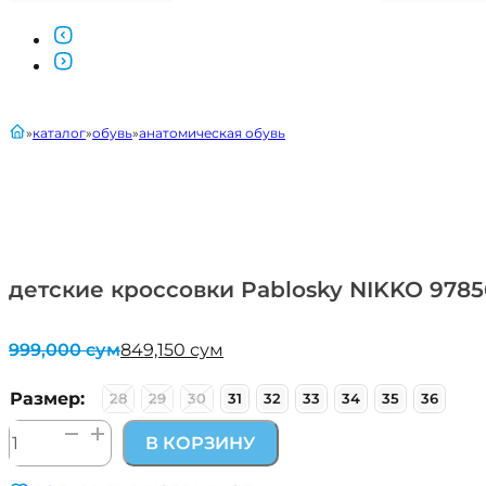
главная
каталог
обувь
анатомическая обувь
детские кроссовки Pablosky NIKKO 9785
999,000
сум
849,150
сум
Первоначальная
Текущая
цена
цена:
составляла
849,150 сум.
Размер:
28
29
30
31
32
33
34
35
36
999,000 сум.
Количество
В КОРЗИНУ
товара
детские