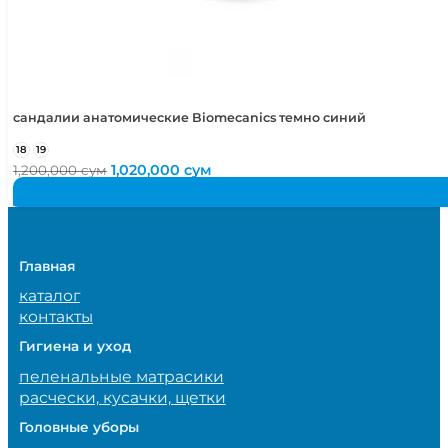
сандалии анатомические Biomecanics темно синий
18
19
Первоначальная
Текущая
1,020,000
сум
1,200,000
сум
цена
цена:
составляла
1,020,000 сум.
1,200,000 сум.
Главная
каталог
контакты
Гигиена и уход
пеленальные матрасики
расчески, кусачки, щетки
Головные уборы