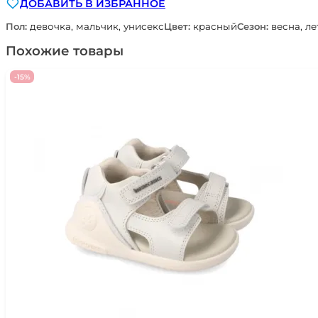
ДОБАВИТЬ В ИЗБРАННОЕ
кроссовки
Pablosky
Пол:
девочка, мальчик, унисекс
Цвет:
красный
Сезон:
весна, ле
NIKKO
978565
Похожие товары
-15%