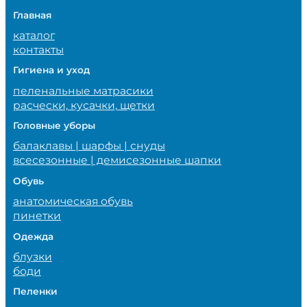
Главная
каталог
контакты
Гигиена и уход
пеленальные матрасики
расчески, кусачки, щетки
Головные уборы
балаклавы | шарфы | снуды
всесезонные | демисезонные шапки
Обувь
анатомическая обувь
пинетки
Одежда
блузки
боди
Пеленки