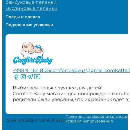
бамбуковые пеленки
муслиновые пеленки
Пледы и одеяла
Подарочные упаковки
+998 91 164 8125
comfortbabyuz@gmail.com
Katta 
Следите за нами на Facebook
Следите за нами в Instagram
Следите за нами в Telegram
Следите за нами в YouTube
Выбираем только лучшее для детей!
Comfort Baby магазин для новорожденных в Та
родители были уверены, что их ребенок одет в
Политика конфиденциальности
Copyright 2026 © Comfort Baby
Условия использования