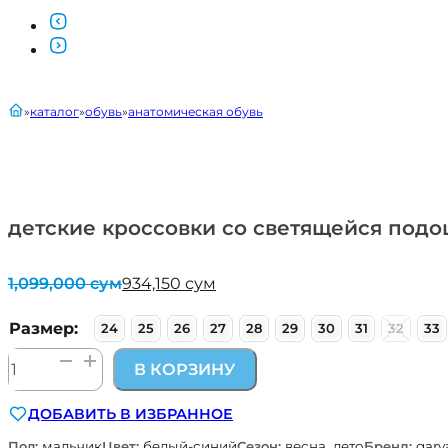
главная
каталог
обувь
анатомическая обувь
детские кроссовки со светящейся подо
1,099,000
сум
934,150
сум
Первоначальная
Текущая
цена
цена:
составляла
934,150 сум.
Размер:
24
25
26
27
28
29
30
31
32
33
1,099,000 сум.
Количество
В КОРЗИНУ
товара
детские
ДОБАВИТЬ В ИЗБРАННОЕ
кроссовки
со
Пол:
мальчик
Цвет:
белый-синий
Сезон:
весна, лето
Бренд:
garv