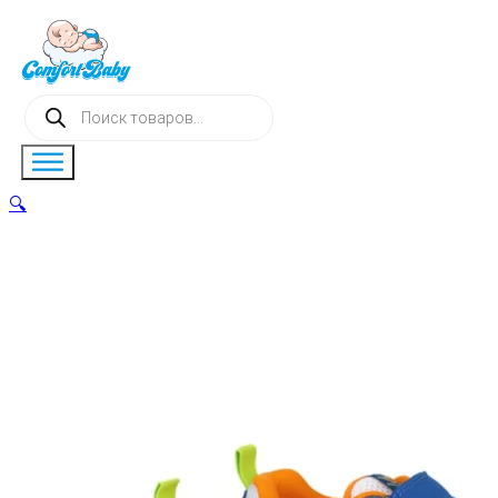
Поиск
товаров
🔍