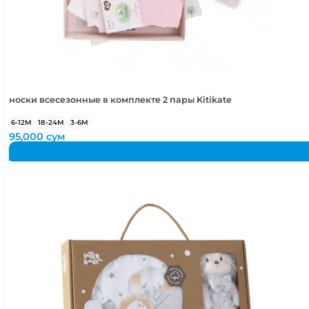
носки всесезонные в комплекте 2 пары Kitikate
6-12М
18-24М
3-6М
95,000
сум