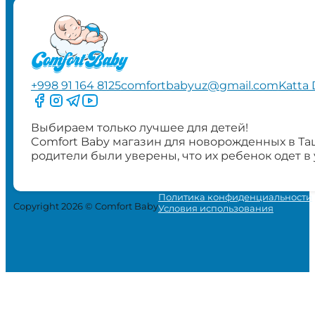
+998 91 164 8125
comfortbabyuz@gmail.com
Katta 
Следите за нами на Facebook
Следите за нами в Instagram
Следите за нами в Telegram
Следите за нами в YouTube
Выбираем только лучшее для детей!
Comfort Baby магазин для новорожденных в Та
родители были уверены, что их ребенок одет в
Политика конфиденциальности
Copyright 2026 © Comfort Baby
Условия использования