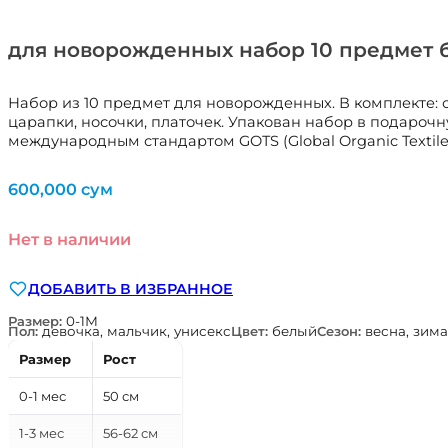
для новорожденных набор 10 предмет б
Набор из 10 предмет для новорожденных. В комплекте: 
царапки, носочки, платочек. Упакован набор в подароч
международным стандартом GOTS (Global Organic Textile
600,000
сум
Нет в наличии
ДОБАВИТЬ В ИЗБРАННОЕ
Размер:
0-1М
Пол:
девочка, мальчик, унисекс
Цвет:
белый
Сезон:
весна, зима
Размер
Рост
0-1 мес
50 см
1-3 мес
56-62 см