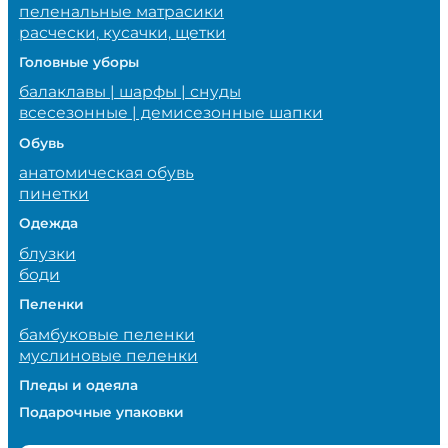
пеленальные матрасики
расчески, кусачки, щетки
Головные уборы
балаклавы | шарфы | снуды
всесезонные | демисезонные шапки
Обувь
анатомическая обувь
пинетки
Одежда
блузки
боди
Пеленки
бамбуковые пеленки
муслиновые пеленки
Пледы и одеяла
Подарочные упаковки