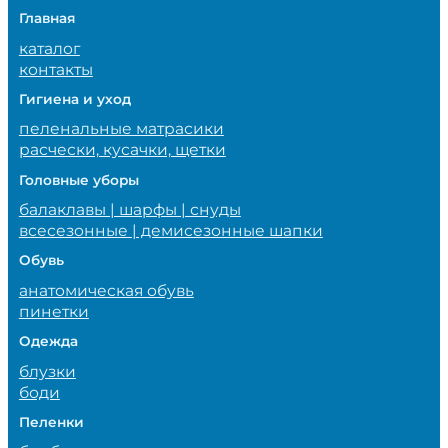
Главная
каталог
контакты
Гигиена и уход
пеленальные матрасики
расчески, кусачки, щетки
Головные уборы
балаклавы | шарфы | снуды
всесезонные | демисезонные шапки
Обувь
анатомическая обувь
пинетки
Одежда
блузки
боди
Пеленки