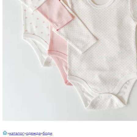
главная
каталог
одежда
боди