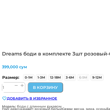
Dreams боди в комплекте 3шт розовый-
399,000
сум
Размер:
0-1М
1-3М
12-18М
3-6М
6-9М
9-12М
Количество
В КОРЗИНУ
товара
Dreams
ДОБАВИТЬ В ИЗБРАННОЕ
боди
в
Модель:
боди с длинным рукавом
Пол:
девочка
Цвет:
розовый-белый
Сезон:
весна, зима, осень
Б
комплекте