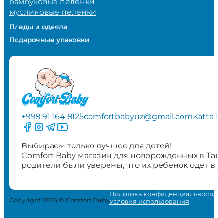
бамбуковые пеленки
муслиновые пеленки
Пледы и одеяла
Подарочные упаковки
+998 91 164 8125
comfortbabyuz@gmail.com
Katta 
Следите за нами на Facebook
Следите за нами в Instagram
Следите за нами в Telegram
Следите за нами в YouTube
Выбираем только лучшее для детей!
Comfort Baby магазин для новорожденных в Та
родители были уверены, что их ребенок одет в
Политика конфиденциальности
Copyright 2026 © Comfort Baby
Условия использования