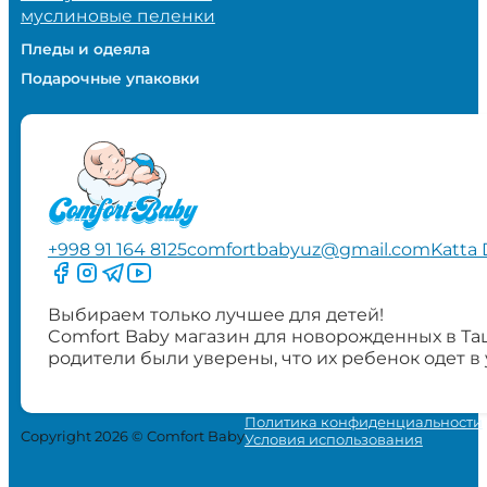
муслиновые пеленки
Пледы и одеяла
Подарочные упаковки
+998 91 164 8125
comfortbabyuz@gmail.com
Katta 
Следите за нами на Facebook
Следите за нами в Instagram
Следите за нами в Telegram
Следите за нами в YouTube
Выбираем только лучшее для детей!
Comfort Baby магазин для новорожденных в Та
родители были уверены, что их ребенок одет в
Политика конфиденциальности
Copyright 2026 © Comfort Baby
Условия использования