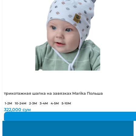
трикотажная шапка на завязках Marika Польша
1-2М
10-24М
2-3М
3-4М
4-5М
5-10М
322,000
сум