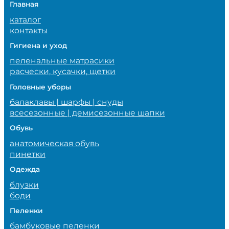
Главная
каталог
контакты
Гигиена и уход
пеленальные матрасики
расчески, кусачки, щетки
Головные уборы
балаклавы | шарфы | снуды
всесезонные | демисезонные шапки
Обувь
анатомическая обувь
пинетки
Одежда
блузки
боди
Пеленки
бамбуковые пеленки