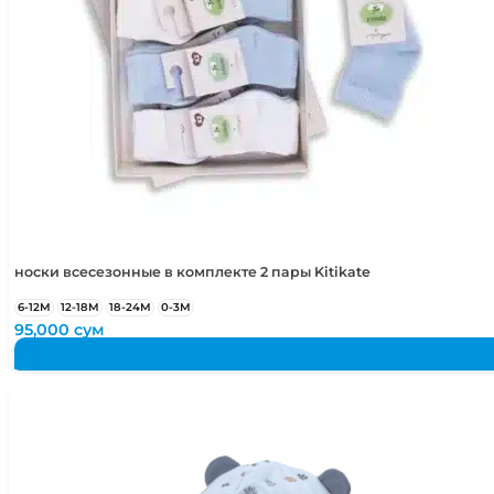
носки всесезонные в комплекте 2 пары Kitikate
6-12М
12-18М
18-24М
0-3М
95,000
сум