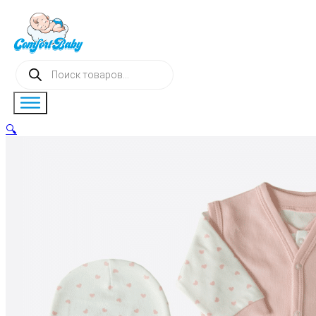
Поиск
товаров
🔍