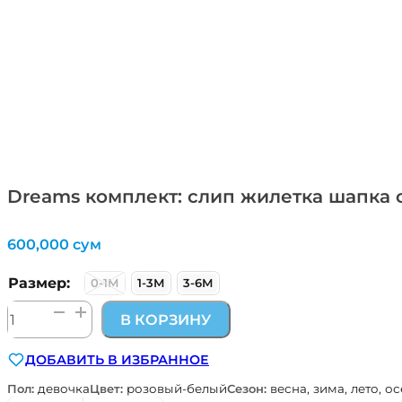
Dreams комплект: слип жилетка шапка с
600,000
сум
Размер:
0-1М
1-3М
3-6М
Количество
В КОРЗИНУ
товара
Dreams
ДОБАВИТЬ В ИЗБРАННОЕ
комплект:
слип
Пол:
девочка
Цвет:
розовый-белый
Сезон:
весна, зима, лето, о
жилетка