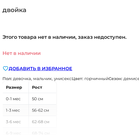
двойка
Этого товара нет в наличии, заказ недоступен.
Нет в наличии
ДОБАВИТЬ В ИЗБРАННОЕ
Пол:
девочка, мальчик, унисекс
Цвет:
горчичный
Сезон:
демисе
Размер
Рост
0-1 мес
50 см
1-3 мес
56-62 см
3-6 мес
62-68 см
6-9 мес
68-74 см