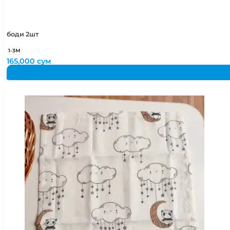
боди 2шт
1-3М
165,000
сум