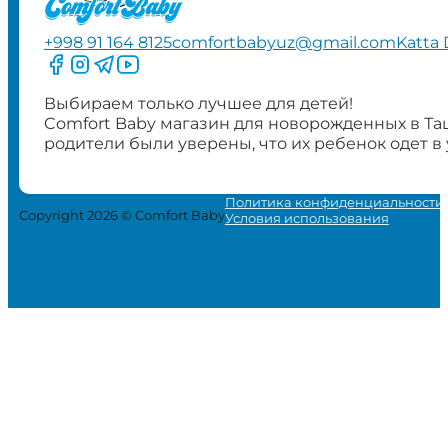
+998 91 164 8125
comfortbabyuz@gmail.com
Katta 
Следите за нами на Facebook
Следите за нами в Instagram
Следите за нами в Telegram
Следите за нами в YouTube
Выбираем только лучшее для детей!
Comfort Baby магазин для новорожденных в Та
родители были уверены, что их ребенок одет в
Политика конфиденциальности
Copyright 2026 © Comfort Baby
Условия использования