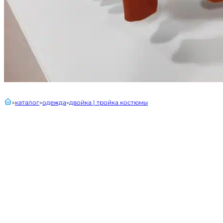
главная
каталог
одежда
двойка | тройка костюмы