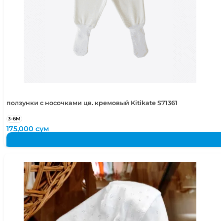
ползунки с носочками цв. кремовый Kitikate S71361
3-6М
175,000
сум