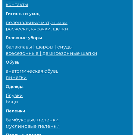
контакты
Гигиена и уход
пеленальные матрасики
расчески, кусачки, щетки
Головные уборы
балаклавы | шарфы | снуды
всесезонные | демисезонные шапки
Обувь
анатомическая обувь
пинетки
Одежда
блузки
боди
Пеленки
бамбуковые пеленки
муслиновые пеленки