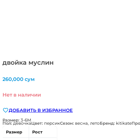
двойка муслин
260,000
сум
Нет в наличии
ДОБАВИТЬ В ИЗБРАННОЕ
Размер:
3-6М
Пол:
девочка
Цвет:
персик
Сезон:
весна, лето
Бренд:
kitikate
Про
Размер
Рост