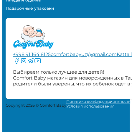
Пледы и одеяла
Подарочные упаковки
+998 91 164 8125
comfortbabyuz@gmail.com
Katta 
Следите за нами на Facebook
Следите за нами в Instagram
Следите за нами в Telegram
Следите за нами в YouTube
Выбираем только лучшее для детей!
Comfort Baby магазин для новорожденных в Та
родители были уверены, что их ребенок одет в
Политика конфиденциальности
Copyright 2026 © Comfort Baby
Условия использования