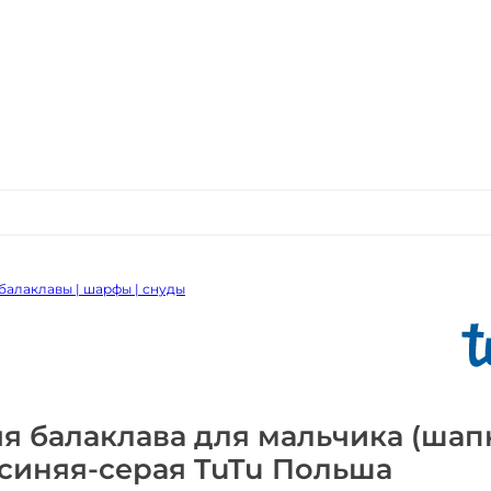
балаклавы | шарфы | снуды
я балаклава для мальчика (шап
синяя-серая TuTu Польша