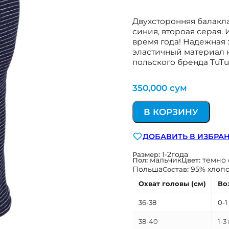
Двухсторонняя балакла
синия, второая серая.
время года! Надежная 
эластичный материал н
польского бренда TuTu
350,000
сум
В КОРЗИНУ
ДОБАВИТЬ В ИЗБРА
1-2года
Размер:
мальчик
темно 
Пол:
Цвет:
Польша
95% хлопо
Состав:
Охват головы (см)
Во
36-38
0-1
38-40
1-3