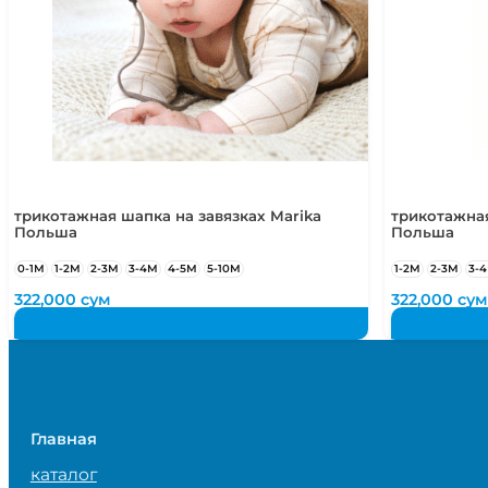
трикотажная шапка на завязках Marika
трикотажная
Польша
Польша
0-1М
1-2М
2-3М
3-4М
4-5М
5-10М
1-2М
2-3М
3-
322,000
сум
322,000
сум
Главная
каталог