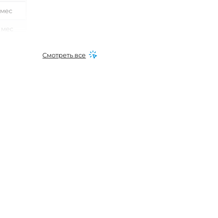
 мес
 мес
0 мес
Смотреть все
 мес
0 мес
6 мес
0 мес
6 мес
16 мес
24 мес
 года
-2 года