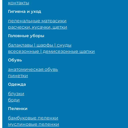
контакты
Гигиена и уход
пеленальные матрасики
расчески, кусачки, щетки
Головные уборы
балаклавы | шарфы | снуды
всесезонные | демисезонные шапки
Обувь
анатомическая обувь
пинетки
Одежда
блузки
боди
Пеленки
бамбуковые пеленки
муслиновые пеленки