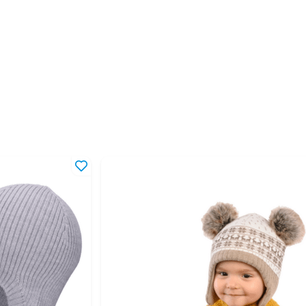
-4 года
 года
 лет