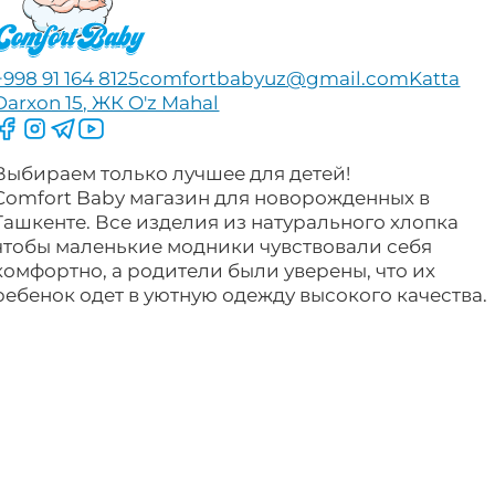
+998 91 164 8125
comfortbabyuz@gmail.com
Katta
Darxon 15, ЖК O'z Mahal
Следите за нами на Facebook
Следите за нами в Instagram
Следите за нами в Telegram
Следите за нами в YouTube
Выбираем только лучшее для детей!
Comfort Baby магазин для новорожденных в
Ташкенте. Все изделия из натурального хлопка
чтобы маленькие модники чувствовали себя
комфортно, а родители были уверены, что их
ребенок одет в уютную одежду высокого качества.