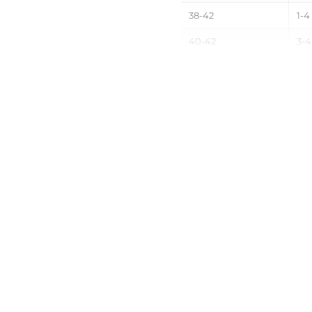
38-42
1-4
40-42
3-4
40-46
3-1
42-44
4-6
42-46
4-1
42-48
4-1
44-46
6-1
44-48
6-1
46-48
10-
46-50
10-
46-52
1-4
48-50
1,5