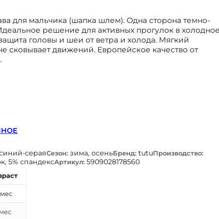
ва для мальчика (шапка шлем). Одна сторона темно-
 Идеальное решение для активных прогулок в холодно
защита головы и шеи от ветра и холода. Мягкий
е сковывает движений. Европейское качество от
.
ННОЕ
синий-серая
зима, осень
tutu
Сезон:
Бренд:
Производство:
к, 5% спандекс
5909028178560
Артикул:
зраст
 мес
 мес