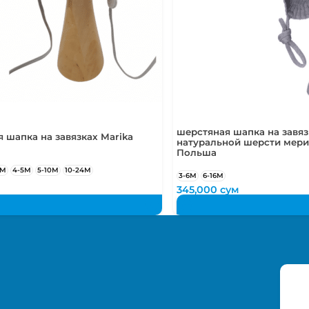
шерстяная шапка на завяз
 шапка на завязках Marika
натуральной шерсти мери
Польша
4М
4-5М
5-10М
10-24М
3-6М
6-16М
345,000
сум