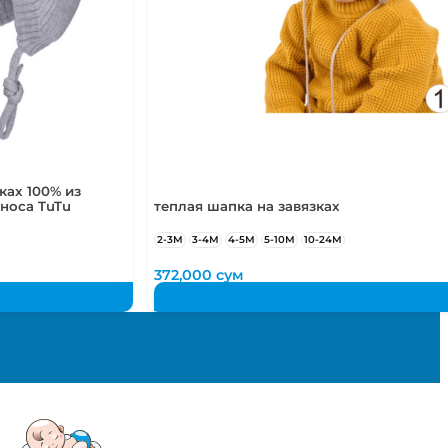
ках 100% из
носа TuTu
теплая шапка на завязках
2-3М
3-4М
4-5М
5-10М
10-24М
372,000
сум