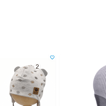
48-52
1,5
50-52
2-4
50-54
2-5