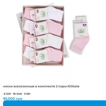
носки всесезонные в комплекте 2 пары Kitikate
6-12М
18-24М
3-6М
95,000
сум