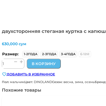
двухсторонняя стеганая куртка с кап
630,000
сум
Размер:
1-2ГОДА
2-3ГОДА
3-4ГОДА
6-12М
Количество
В КОРЗИНУ
товара
двухсторонняя
ДОБАВИТЬ В ИЗБРАННОЕ
стеганая
куртка
Пол:
мальчик
Цвет:
DINOLAND
Сезон:
весна, зима, осень
Бренд
с
капюшоном
Похожие товары
DINOLAND