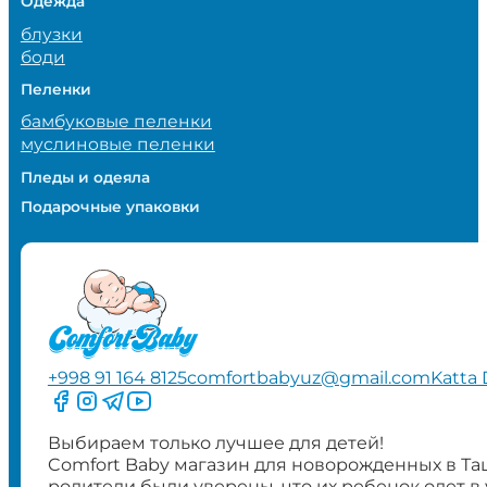
Одежда
блузки
боди
Пеленки
бамбуковые пеленки
муслиновые пеленки
Пледы и одеяла
Подарочные упаковки
+998 91 164 8125
comfortbabyuz@gmail.com
Katta 
Следите за нами на Facebook
Следите за нами в Instagram
Следите за нами в Telegram
Следите за нами в YouTube
Выбираем только лучшее для детей!
Comfort Baby магазин для новорожденных в Та
родители были уверены, что их ребенок одет в