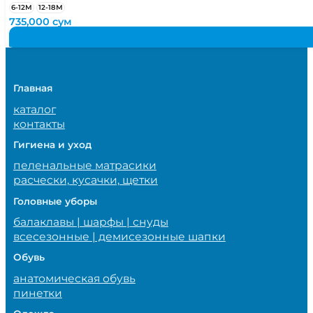
6-12М
12-18М
735,000
сум
Главная
каталог
контакты
Гигиена и уход
пеленальные матрасики
расчески, кусачки, щетки
Головные уборы
балаклавы | шарфы | снуды
всесезонные | демисезонные шапки
Обувь
анатомическая обувь
пинетки