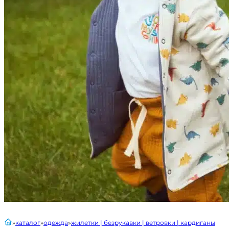
главная
каталог
одежда
жилетки | безрукавки | ветровки | кардиганы