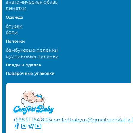
анатомическая обувь
пинетки
Одежда
блузки
боди
Пеленки
бамбуковые пеленки
муслиновые пеленки
Пледы и одеяла
Подарочные упаковки
+998 91 164 8125
comfortbabyuz@gmail.com
Katta 
Следите за нами на Facebook
Следите за нами в Instagram
Следите за нами в Telegram
Следите за нами в YouTube