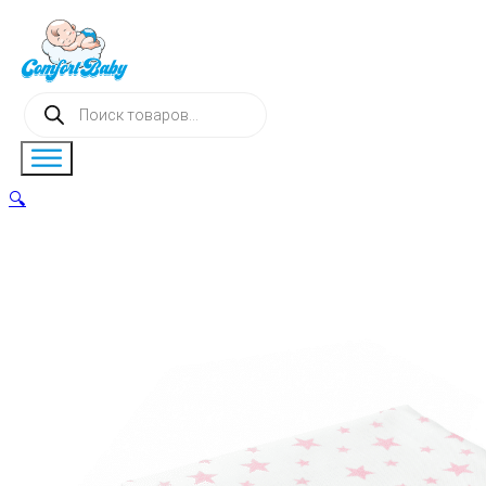
Поиск
товаров
🔍