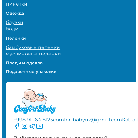
пинетки
Одежда
блузки
боди
Пеленки
бамбуковые пеленки
муслиновые пеленки
Пледы и одеяла
Подарочные упаковки
+998 91 164 8125
comfortbabyuz@gmail.com
Katta 
Следите за нами на Facebook
Следите за нами в Instagram
Следите за нами в Telegram
Следите за нами в YouTube