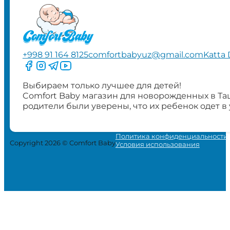
+998 91 164 8125
comfortbabyuz@gmail.com
Katta 
Следите за нами на Facebook
Следите за нами в Instagram
Следите за нами в Telegram
Следите за нами в YouTube
Выбираем только лучшее для детей!
Comfort Baby магазин для новорожденных в Та
родители были уверены, что их ребенок одет в
Политика конфиденциальности
Copyright 2026 © Comfort Baby
Условия использования