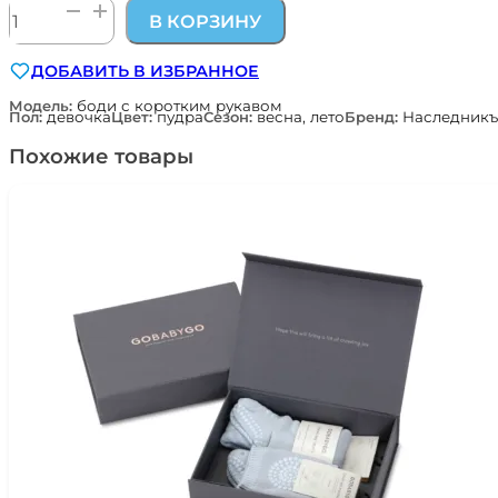
Количество
В КОРЗИНУ
товара
футболка-
ДОБАВИТЬ В ИЗБРАННОЕ
боди
из
Модель:
боди с коротким рукавом
Пол:
девочка
Цвет:
пудра
Сезон:
весна, лето
Бренд:
Наследник
сетчатого
дышащего
Похожие товары
трикотажа
цв.
пудра
Наследникъ
Выжанова
04014-
11002