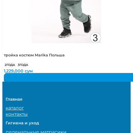
тройка костюм Marika Польша
2ГОДА
3ГОДА
1,229,000
сум
Главная
каталог
контакты
Гигиена и уход
пеленальные матрасики