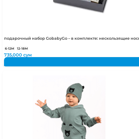
подарочный набор GobabyGo – в комплекте: нескользящие но
6-12М
12-18М
735,000
сум