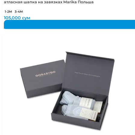
атласная шапка на завязках Marika Польша
1-2М
3-4М
105,000
сум