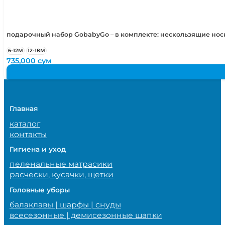
подарочный набор GobabyGo – в комплекте: нескользящие но
6-12М
12-18М
735,000
сум
Главная
каталог
контакты
Гигиена и уход
пеленальные матрасики
расчески, кусачки, щетки
Головные уборы
балаклавы | шарфы | снуды
всесезонные | демисезонные шапки