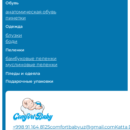
Обувь
анатомическая обувь
пинетки
Одежда
блузки
боди
Пеленки
бамбуковые пеленки
муслиновые пеленки
Пледы и одеяла
Подарочные упаковки
+998 91 164 8125
comfortbabyuz@gmail.com
Katta 