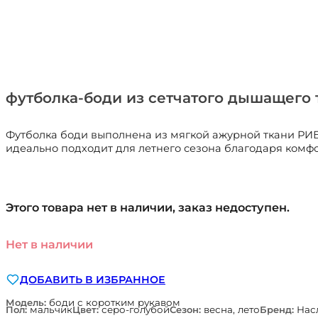
футболка-боди из сетчатого дышащего 
Футболка боди выполнена из мягкой ажурной ткани РИБ
идеально подходит для летнего сезона благодаря комфор
Этого товара нет в наличии, заказ недоступен.
Нет в наличии
ДОБАВИТЬ В ИЗБРАННОЕ
Модель:
боди с коротким рукавом
Пол:
мальчик
Цвет:
серо-голубой
Сезон:
весна, лето
Бренд:
Нас