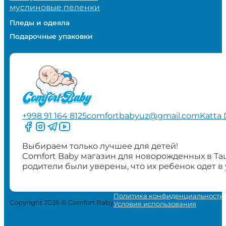
муслиновые пеленки
Пледы и одеяла
Подарочные упаковки
+998 91 164 8125
comfortbabyuz@gmail.com
Katta 
Следите за нами на Facebook
Следите за нами в Instagram
Следите за нами в Telegram
Следите за нами в YouTube
Выбираем только лучшее для детей!
Comfort Baby магазин для новорожденных в Та
родители были уверены, что их ребенок одет в
Политика конфиденциальности
Copyright 2026 © Comfort Baby
Условия использования