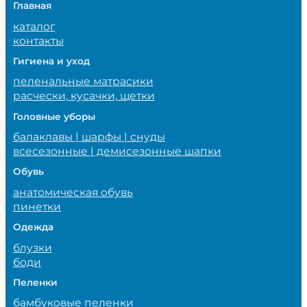
Главная
каталог
контакты
Гигиена и уход
пеленальные матрасики
расчески, кусачки, щетки
Головные уборы
балаклавы | шарфы | снуды
всесезонные | демисезонные шапки
Обувь
анатомическая обувь
пинетки
Одежда
блузки
боди
Пеленки
бамбуковые пеленки