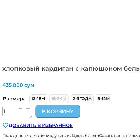
хлопковый кардиган с капюшоном белый
435,000
сум
Размер:
12-18М
18-24М
2-3ГОДА
9-12М
Количество
В КОРЗИНУ
товара
хлопковый
ДОБАВИТЬ В ИЗБРАННОЕ
кардиган
с
Пол:
девочка, мальчик, унисекс
Цвет:
белый
Сезон:
весна, зима
капюшоном