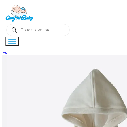
Поиск
товаров
🔍