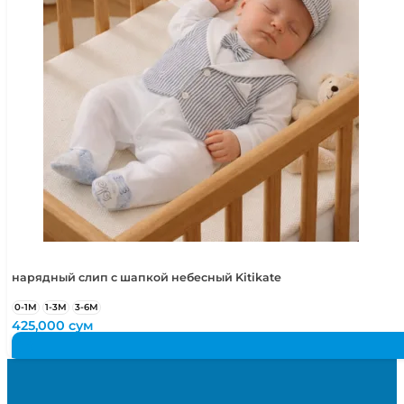
нарядный слип с шапкой небесный Kitikate
0-1М
1-3М
3-6М
425,000
сум