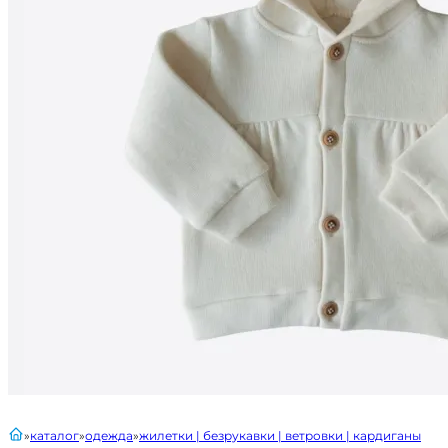
главная
каталог
одежда
жилетки | безрукавки | ветровки | кардиганы