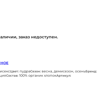
наличии, заказ недоступен.
ННОЕ
нисекс
пудра
весна, демисезон, осень
Цвет:
Сезон:
Бренд:
ция
100% органик хлопок
Состав:
Артикул: