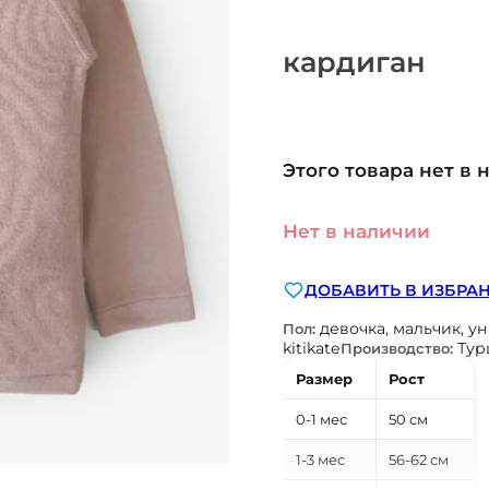
кардиган
Этого товара нет в 
Нет в наличии
ДОБАВИТЬ В ИЗБРА
девочка, мальчик, у
Пол:
kitikate
Тур
Производство:
Размер
Рост
0-1 мес
50 см
1-3 мес
56-62 см