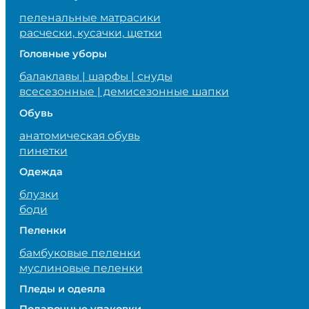
пеленальные матрасики
расчески, кусачки, щетки
Головные уборы
балаклавы | шарфы | снуды
всесезонные | демисезонные шапки
Обувь
анатомическая обувь
пинетки
Одежда
блузки
боди
Пеленки
бамбуковые пеленки
муслиновые пеленки
Пледы и одеяла
Подарочные упаковки