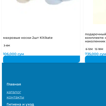
подарочный
махровые носки 2шт Kitikate
комплекте: 
наколенник
3-6М
6-12М
12-18М
106,000
сум
735,000
су
Главная
каталог
контакты
Гигиена и уход