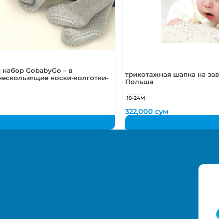
 набор GobabyGo – в
трикотажная шапка на зав
нескользящие носки-колготки-
Польша
10-24М
м
322,000
сум