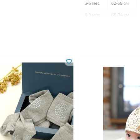
3-6 мес
62-68 см
6-9 мес
68-74 см
9-12 мес
74-80 см
12-18 мес
80-86 см
18-24 мес
86-92 см
2-3 года
92-98 см
3-4 года
98-104 см
4-5 лет
104-110 см
5-6 лет
110-116 см