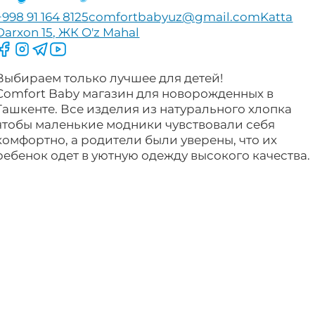
+998 91 164 8125
comfortbabyuz@gmail.com
Katta
Darxon 15, ЖК O'z Mahal
Следите за нами на Facebook
Следите за нами в Instagram
Следите за нами в Telegram
Следите за нами в YouTube
Выбираем только лучшее для детей!
Comfort Baby магазин для новорожденных в
Ташкенте. Все изделия из натурального хлопка
чтобы маленькие модники чувствовали себя
комфортно, а родители были уверены, что их
ребенок одет в уютную одежду высокого качества.