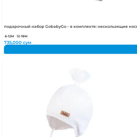
подарочный набор GobabyGo – в комплекте: нескользящие но
6-12М
12-18М
735,000
сум