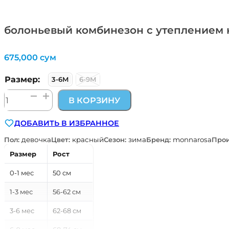
болоньевый комбинезон с утеплением 
675,000
сум
Размер:
3-6М
6-9М
Количество
В КОРЗИНУ
товара
болоньевый
ДОБАВИТЬ В ИЗБРАННОЕ
комбинезон
с
Пол:
девочка
Цвет:
красный
Сезон:
зима
Бренд:
monnarosa
Прои
утеплением
Размер
Рост
на
двух
0-1 мес
50 см
молниях
1-3 мес
56-62 см
3-6 мес
62-68 см