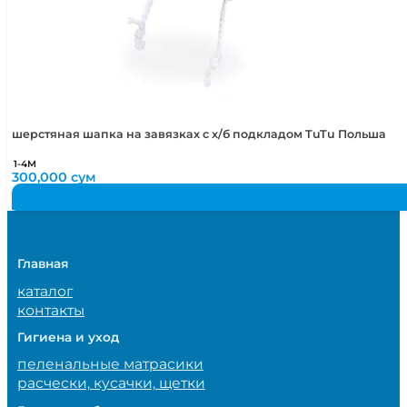
шерстяная шапка на завязках с х/б подкладом TuTu Польша
1-4М
300,000
сум
Главная
каталог
контакты
Гигиена и уход
пеленальные матрасики
расчески, кусачки, щетки