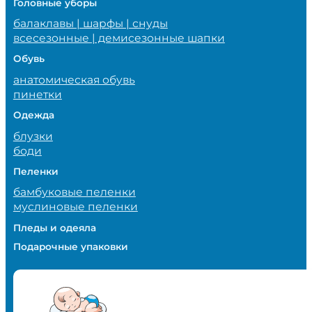
Головные уборы
балаклавы | шарфы | снуды
всесезонные | демисезонные шапки
Обувь
анатомическая обувь
пинетки
Одежда
блузки
боди
Пеленки
бамбуковые пеленки
муслиновые пеленки
Пледы и одеяла
Подарочные упаковки