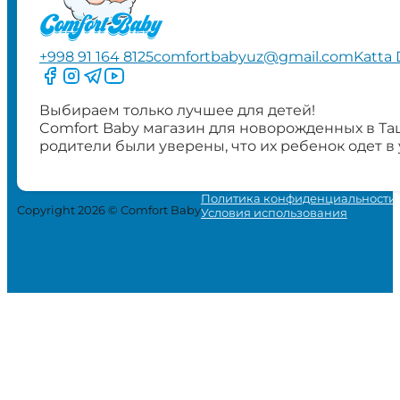
+998 91 164 8125
comfortbabyuz@gmail.com
Katta 
Следите за нами на Facebook
Следите за нами в Instagram
Следите за нами в Telegram
Следите за нами в YouTube
Выбираем только лучшее для детей!
Comfort Baby магазин для новорожденных в Та
родители были уверены, что их ребенок одет в
Политика конфиденциальности
Copyright 2026 © Comfort Baby
Условия использования