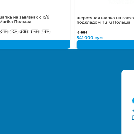
апка на завязках с х/б
шерстяная шапка на завязк
Marika Польша
подкладом TuTu Польша
0-1М
1-2М
2-3М
3-4М
4-5М
6-16М
м
541,000
сум