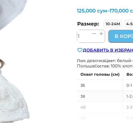
125,000
сум
–
170,000
Диапазон
цен:
125,000 сум
Размер:
10-24М
4-
–
170,000 сум
Количество
В КОР
товара
косынка
ДОБАВИТЬ В ИЗБРА
девочка
белый
Пол:
Цвет:
Польша
100% хлоп
Состав:
Охват головы (см)
Во
36
0-1
38
1-2
40
2-3
42
3-4
44
4-5