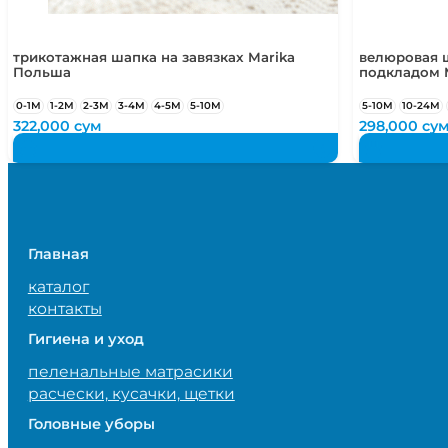
трикотажная шапка на завязках Marika
велюровая ш
Польша
подкладом 
0-1М
1-2М
2-3М
3-4М
4-5М
5-10М
5-10М
10-24М
322,000
сум
298,000
су
Главная
каталог
контакты
Гигиена и уход
пеленальные матрасики
расчески, кусачки, щетки
Головные уборы