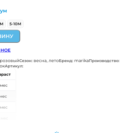
сум
5М
5-10М
ЗИНУ
ННОЕ
-розовый
весна, лето
marika
Сезон:
Бренд:
Производство:
ок
Артикул:
зраст
 мес
 мес
 мес
 мес
 мес