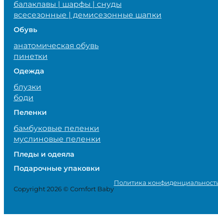
балаклавы | шарфы | снуды
всесезонные | демисезонные шапки
Обувь
анатомическая обувь
пинетки
Одежда
блузки
боди
Пеленки
бамбуковые пеленки
муслиновые пеленки
Пледы и одеяла
Подарочные упаковки
Политика конфиденциальност
Copyright 2026 © Comfort Baby