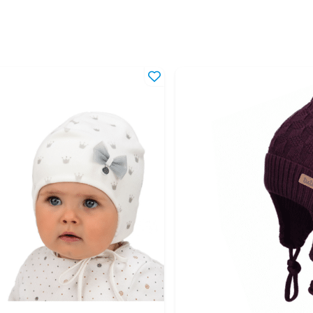
46
5-1
48
10-
50
2-4
52
4-8
54
8-1