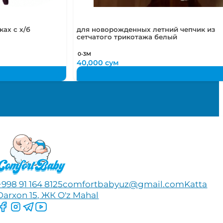
ах с х/б
для новорожденных летний чепчик из
сетчатого трикотажа белый
0-3М
40,000
сум
+998 91 164 8125
comfortbabyuz@gmail.com
Katta
Darxon 15, ЖК O'z Mahal
Следите за нами на Facebook
Следите за нами в Instagram
Следите за нами в Telegram
Следите за нами в YouTube