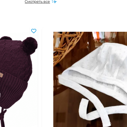
Смотреть все
0 мес
24 мес
 года
 лет
2 лет