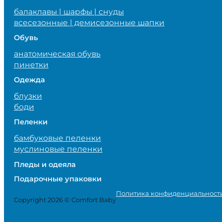
балаклавы | шарфы | снуды
всесезонные | демисезонные шапки
Обувь
анатомическая обувь
пинетки
Одежда
блузки
боди
Пеленки
бамбуковые пеленки
муслиновые пеленки
Пледы и одеяла
Подарочные упаковки
Политика конфиденциальност
Copyright 2026 © Comfort Baby