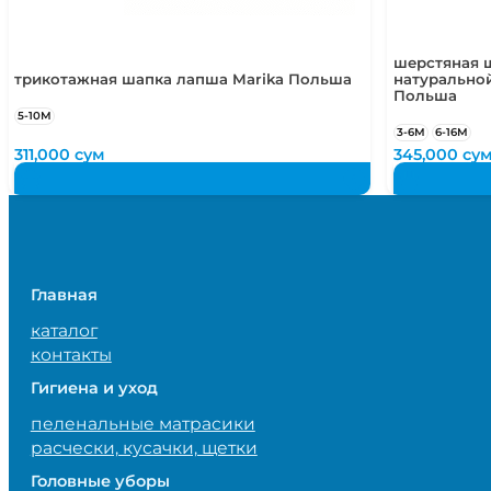
шерстяная ш
трикотажная шапка лапша Marika Польша
натурально
Польша
5-10М
3-6М
6-16М
311,000
сум
345,000
су
Главная
каталог
контакты
Гигиена и уход
пеленальные матрасики
расчески, кусачки, щетки
Головные уборы