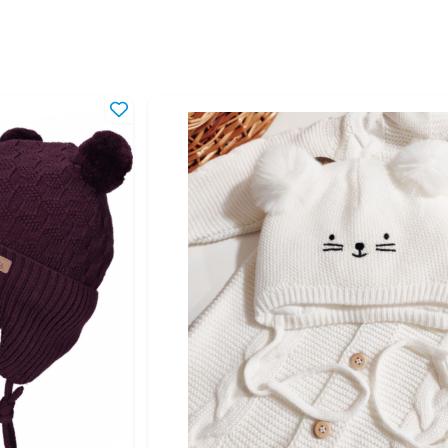
0 мес
24 мес
 года
 лет
2 лет