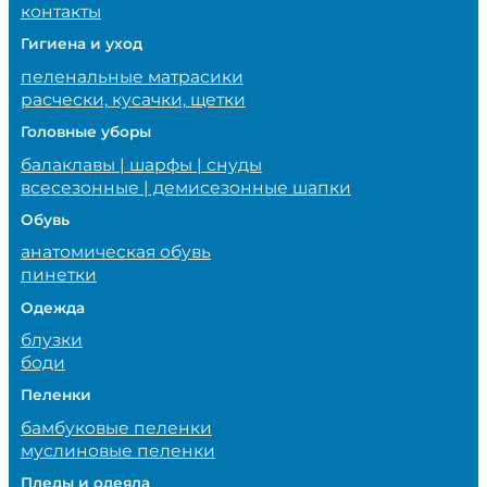
контакты
Гигиена и уход
пеленальные матрасики
расчески, кусачки, щетки
Головные уборы
балаклавы | шарфы | снуды
всесезонные | демисезонные шапки
Обувь
анатомическая обувь
пинетки
Одежда
блузки
боди
Пеленки
бамбуковые пеленки
муслиновые пеленки
Пледы и одеяла