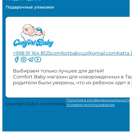
Подарочные упаковки
+998 91 164 8125
comfortbabyuz@gmail.com
Katta 
Следите за нами на Facebook
Следите за нами в Instagram
Следите за нами в Telegram
Следите за нами в YouTube
Выбираем только лучшее для детей!
Comfort Baby магазин для новорожденных в Та
родители были уверены, что их ребенок одет в
Политика конфиденциальности
Copyright 2026 © Comfort Baby
Условия использования