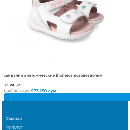
сандалии анатомические Biomecanics звездочки
19
20
22
Первоначальная
Текущая
973,250
сум
1,145,000
сум
цена
цена:
составляла
973,250 сум.
1,145,000 сум.
Главная
каталог