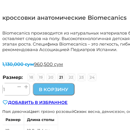
кроссовки анатомические Biomecanics
Biomecanics производится из натуральных материалов 
оставляет следов на полу. Высокотехнологичная детская
этапах роста. Специфика Biomecanics – это легкость, ги
рекомендована Ассоциацией Педиатров Испании.
1,130,000
сум
960,500
сум
Первоначальная
Текущая
цена
цена:
составляла
960,500 сум.
Размер:
18
19
20
21
22
23
24
1,130,000 сум.
Количество
В КОРЗИНУ
товара
кроссовки
ДОБАВИТЬ В ИЗБРАННОЕ
анатомические
Biomecanics
Пол:
девочка
Цвет:
грязно розовый
Сезон:
весна, демисезон, о
Размер
Длина стопы