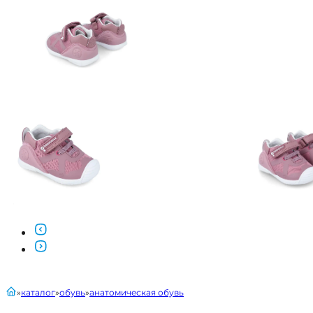
главная
каталог
обувь
анатомическая обувь