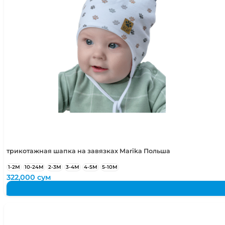
5-6 лет
110-116 см
трикотажная шапка на завязках Marika Польша
1-2М
10-24М
2-3М
3-4М
4-5М
5-10М
322,000
сум