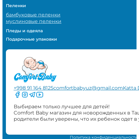
Пеленки
бамбуковые пеленки
муслиновые пеленки
Пледы и одеяла
Подарочные упаковки
+998 91 164 8125
comfortbabyuz@gmail.com
Katta 
Следите за нами на Facebook
Следите за нами в Instagram
Следите за нами в Telegram
Следите за нами в YouTube
Выбираем только лучшее для детей!
Comfort Baby магазин для новорожденных в Та
родители были уверены, что их ребенок одет в
Политика конфиденциальности