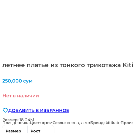
летнее платье из тонкого трикотажа Kit
250,000
сум
Нет в наличии
ДОБАВИТЬ В ИЗБРАННОЕ
Размер:
18-24М
Пол:
девочка
Цвет:
крем
Сезон:
весна, лето
Бренд:
kitikate
Произ
Размер
Рост