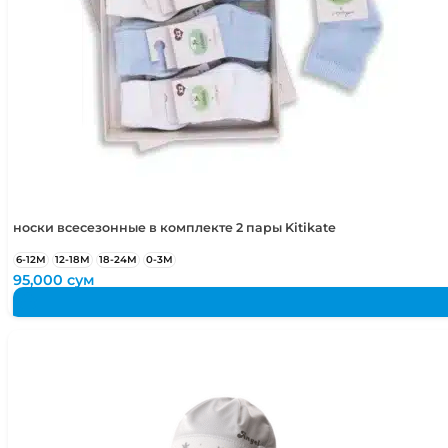
носки всесезонные в комплекте 2 пары Kitikate
6-12М
12-18М
18-24М
0-3М
95,000
сум