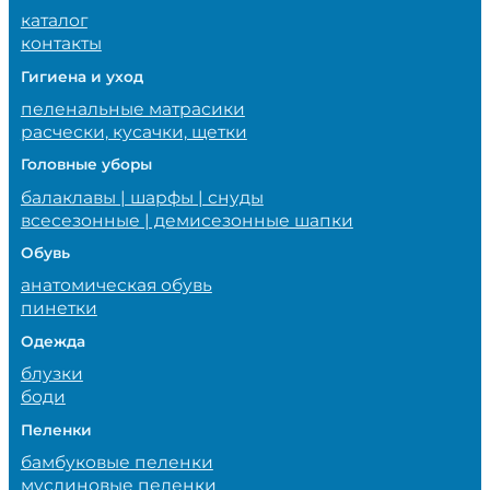
каталог
контакты
Гигиена и уход
пеленальные матрасики
расчески, кусачки, щетки
Головные уборы
балаклавы | шарфы | снуды
всесезонные | демисезонные шапки
Обувь
анатомическая обувь
пинетки
Одежда
блузки
боди
Пеленки
бамбуковые пеленки
муслиновые пеленки