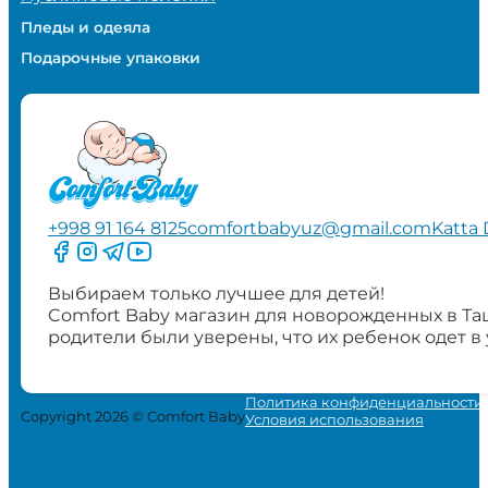
Пледы и одеяла
Подарочные упаковки
+998 91 164 8125
comfortbabyuz@gmail.com
Katta 
Следите за нами на Facebook
Следите за нами в Instagram
Следите за нами в Telegram
Следите за нами в YouTube
Выбираем только лучшее для детей!
Comfort Baby магазин для новорожденных в Та
родители были уверены, что их ребенок одет в
Политика конфиденциальности
Copyright 2026 © Comfort Baby
Условия использования