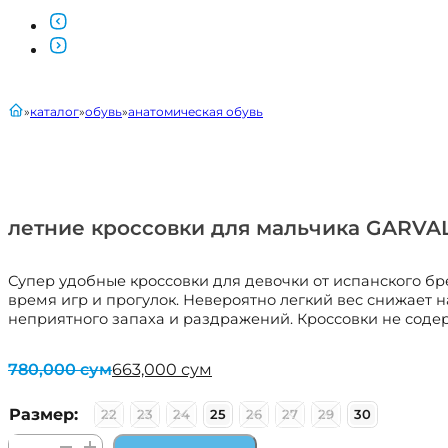
главная
каталог
обувь
анатомическая обувь
летние кроссовки для мальчика GARVAL
Супер удобные кроссовки для девочки от испанского бр
время игр и прогулок. Невероятно легкий вес снижает 
неприятного запаха и раздражений. Кроссовки не содер
780,000
сум
663,000
сум
Первоначальная
Текущая
цена
цена:
составляла
663,000 сум.
Размер:
22
23
24
25
26
27
29
30
780,000 сум.
Количество