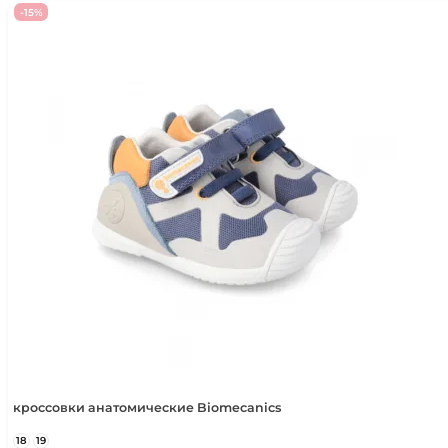
-15%
39
24,9 - 25,5 см
40
25,6 - 26,2 см
41
26,3 - 27 см
кроссовки анатомические Biomecanics
18
19