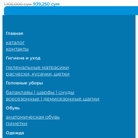
Первоначальная
Текущая
939,250
сум
1,105,000
сум
цена
цена:
составляла
939,250 сум.
1,105,000 сум.
Главная
каталог
контакты
Гигиена и уход
пеленальные матрасики
расчески, кусачки, щетки
Головные уборы
балаклавы | шарфы | снуды
всесезонные | демисезонные шапки
Обувь
анатомическая обувь
пинетки
Одежда