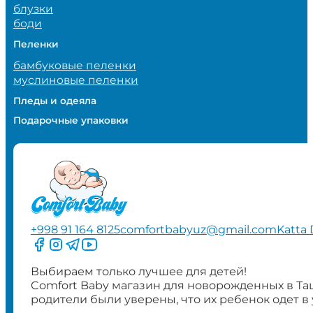
блузки
боди
Пеленки
бамбуковые пеленки
муслиновые пеленки
Пледы и одеяла
Подарочные упаковки
+998 91 164 8125
comfortbabyuz@gmail.com
Katta 
Следите за нами на Facebook
Следите за нами в Instagram
Следите за нами в Telegram
Следите за нами в YouTube
Выбираем только лучшее для детей!
Comfort Baby магазин для новорожденных в Та
родители были уверены, что их ребенок одет в