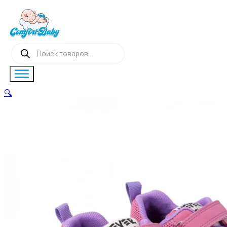
Поиск
товаров
🔍