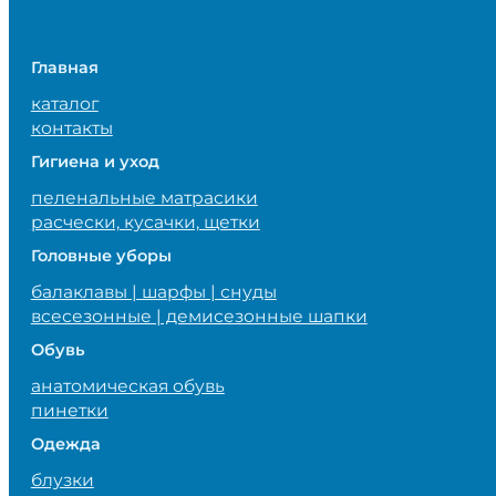
Главная
каталог
контакты
Гигиена и уход
пеленальные матрасики
расчески, кусачки, щетки
Головные уборы
балаклавы | шарфы | снуды
всесезонные | демисезонные шапки
Обувь
анатомическая обувь
пинетки
Одежда
блузки