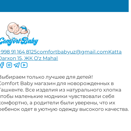
+998 91 164 8125
comfortbabyuz@gmail.com
Katta
Darxon 15, ЖК O'z Mahal
Следите за нами на Facebook
Следите за нами в Instagram
Следите за нами в Telegram
Следите за нами в YouTube
Выбираем только лучшее для детей!
Comfort Baby магазин для новорожденных в
Ташкенте. Все изделия из натурального хлопка
чтобы маленькие модники чувствовали себя
комфортно, а родители были уверены, что их
ребенок одет в уютную одежду высокого качества.