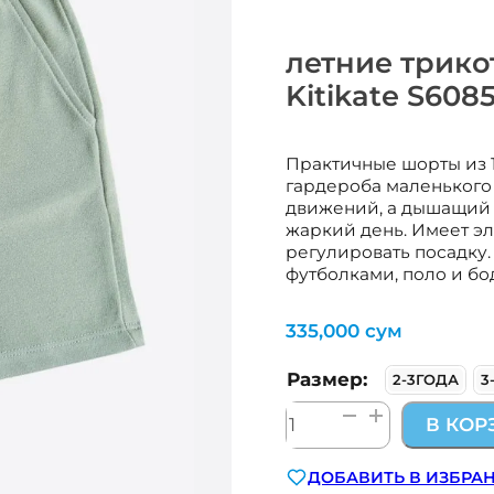
летние трик
Kitikate S6085
Практичные шорты из 1
гардероба маленького
движений, а дышащий 
жаркий день. Имеет эл
регулировать посадку.
футболками, поло и боди
335,000
сум
Размер:
2-3ГОДА
3
Количество
В КОР
товара
летние
ДОБАВИТЬ В ИЗБРА
трикотажные