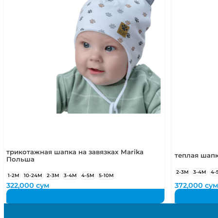
трикотажная шапка на завязках Marika
теплая шапк
Польша
2-3М
3-4М
4-
1-2М
10-24М
2-3М
3-4М
4-5М
5-10М
322,000
сум
372,000
су