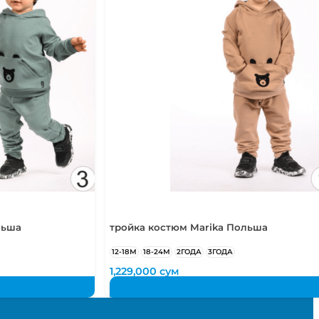
льша
тройка костюм Marika Польша
12-18М
18-24М
2ГОДА
3ГОДА
1,229,000
сум