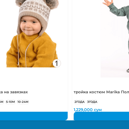
5-6 лет
110-116 см
а на завязках
тройка костюм Marika По
5М
5-10М
10-24М
2ГОДА
3ГОДА
м
1,229,000
сум