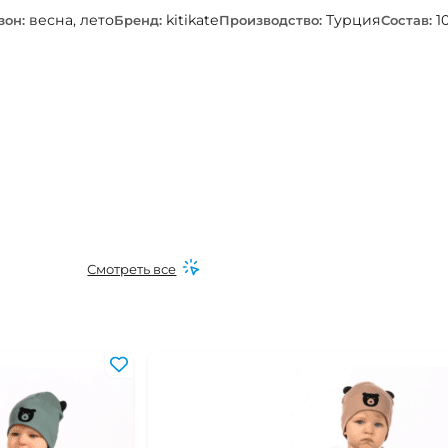
весна, лето
kitikate
Турция
1
зон:
Бренд:
Производство:
Состав:
Смотреть все