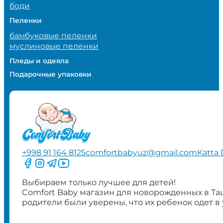
боди
Пеленки
бамбуковые пеленки
муслиновые пеленки
Пледы и одеяла
Подарочные упаковки
+998 91 164 8125
comfortbabyuz@gmail.com
Katta 
Следите за нами на Facebook
Следите за нами в Instagram
Следите за нами в Telegram
Следите за нами в YouTube
Выбираем только лучшее для детей!
Comfort Baby магазин для новорожденных в Та
родители были уверены, что их ребенок одет в