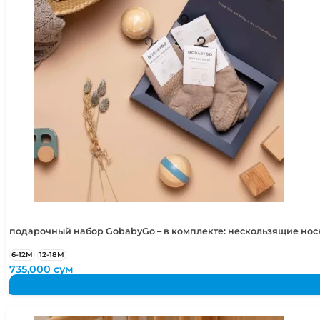
4-5 лет
104-110 см
5-6 лет
110-116 см
подарочный набор GobabyGo – в комплекте: нескользящие но
6-12М
12-18М
735,000
сум