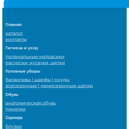
Главная
каталог
контакты
Гигиена и уход
пеленальные матрасики
расчески, кусачки, щетки
Головные уборы
балаклавы | шарфы | снуды
всесезонные | демисезонные шапки
Обувь
анатомическая обувь
пинетки
Одежда
блузки