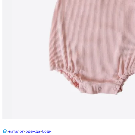
главная
каталог
одежда
боди