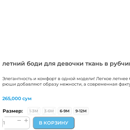
летний боди для девочки ткань в рубчик
Элегантность и комфорт в одной модели! Легкое летнее
рюши добавляют образу нежности, а современная фактур
265,000
сум
Размер:
1-3М
3-6М
6-9М
9-12М
Количество
В КОРЗИНУ
товара