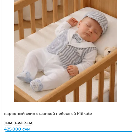
нарядный слип с шапкой небесный Kitikate
0-1М
1-3М
3-6М
425,000
сум