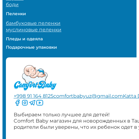
боди
Пеленки
бамбуковые пеленки
муслиновые пеленки
Пледы и одеяла
Подарочные упаковки
+998 91 164 8125
comfortbabyuz@gmail.com
Katta 
Следите за нами на Facebook
Следите за нами в Instagram
Следите за нами в Telegram
Следите за нами в YouTube
Выбираем только лучшее для детей!
Comfort Baby магазин для новорожденных в Та
родители были уверены, что их ребенок одет в