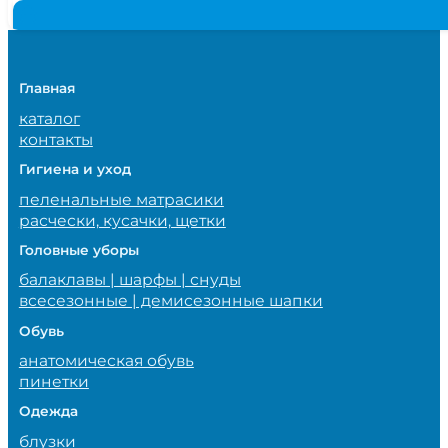
Главная
каталог
контакты
Гигиена и уход
пеленальные матрасики
расчески, кусачки, щетки
Головные уборы
балаклавы | шарфы | снуды
всесезонные | демисезонные шапки
Обувь
анатомическая обувь
пинетки
Одежда
блузки