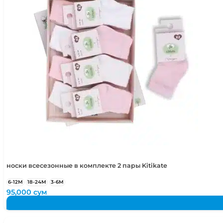
4-5 лет
104-110 см
5-6 лет
110-116 см
носки всесезонные в комплекте 2 пары Kitikate
6-12М
18-24М
3-6М
95,000
сум