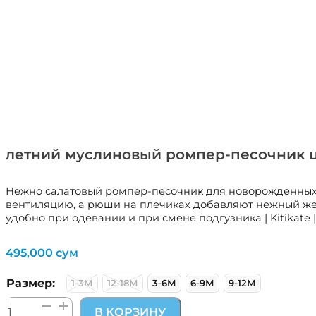
летний муслиновый ромпер-песочник цв.
Нежно салатовый ромпер-песочник для новорожденных 
вентиляцию, а рюши на плечиках добавляют нежный жен
удобно при одевании и при смене подгузника | Kitikate 
495,000
сум
Размер:
1-3М
12-18М
3-6М
6-9М
9-12М
Количество
В КОРЗИНУ