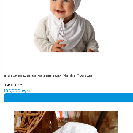
атласная шапка на завязках Marika Польша
1-2М
3-4М
105,000
сум