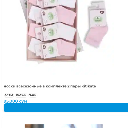
5-6 лет
110-116 см
носки всесезонные в комплекте 2 пары Kitikate
6-12М
18-24М
3-6М
95,000
сум