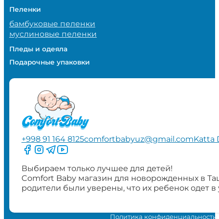
Пеленки
бамбуковые пеленки
муслиновые пеленки
Пледы и одеяла
Подарочные упаковки
+998 91 164 8125
comfortbabyuz@gmail.com
Katta 
Следите за нами на Facebook
Следите за нами в Instagram
Следите за нами в Telegram
Следите за нами в YouTube
Выбираем только лучшее для детей!
Comfort Baby магазин для новорожденных в Та
родители были уверены, что их ребенок одет в
Политика конфиденциальности