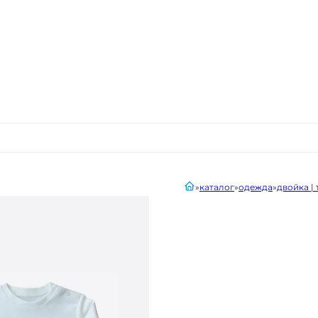
главная
каталог
одежда
двойка |