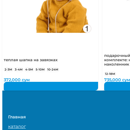
подарочный
теплая шапка на завязках
комплекте: 
наколенник
2-3М
3-4М
4-5М
5-10М
10-24М
12-18М
372,000
сум
735,000
су
Главная
каталог