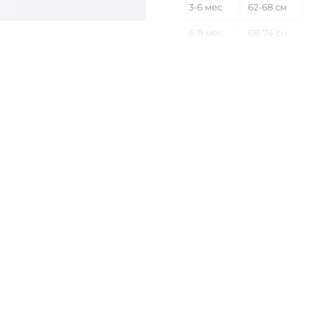
3-6 мес
62-68 см
6-9 мес
68-74 см
9-12 мес
74-80 см
12-18 мес
80-86 см
18-24 мес
86-92 см
2-3 года
92-98 см
3-4 года
98-104 см
4-5 лет
104-110 см
5-6 лет
110-116 см