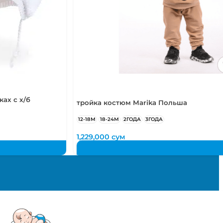
ах с х/б
тройка костюм Marika Польша
12-18М
18-24М
2ГОДА
3ГОДА
1,229,000
сум