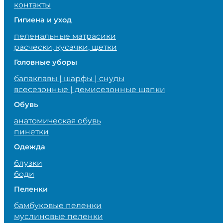
контакты
Гигиена и уход
пеленальные матрасики
расчески, кусачки, щетки
Головные уборы
балаклавы | шарфы | снуды
всесезонные | демисезонные шапки
Обувь
анатомическая обувь
пинетки
Одежда
блузки
боди
Пеленки
бамбуковые пеленки
муслиновые пеленки