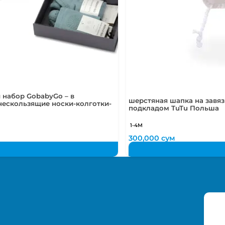
 набор GobabyGo – в
шерстяная шапка на завязк
нескользящие носки-колготки-
подкладом TuTu Польша
1-4М
м
300,000
сум