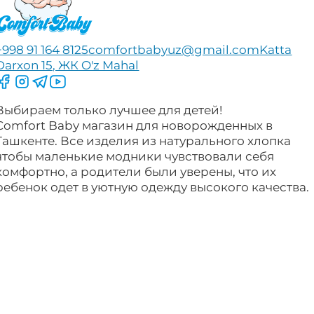
+998 91 164 8125
comfortbabyuz@gmail.com
Katta
Darxon 15, ЖК O'z Mahal
Следите за нами на Facebook
Следите за нами в Instagram
Следите за нами в Telegram
Следите за нами в YouTube
Выбираем только лучшее для детей!
Comfort Baby магазин для новорожденных в
Ташкенте. Все изделия из натурального хлопка
чтобы маленькие модники чувствовали себя
комфортно, а родители были уверены, что их
ребенок одет в уютную одежду высокого качества.