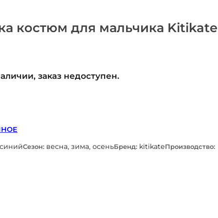
а костюм для мальчика Kitikate
наличии, заказ недоступен.
ННОЕ
-синий
весна, зима, осень
kitikate
Сезон:
Бренд:
Производство: