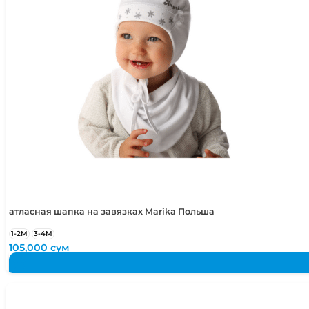
5-6 лет
110-116 см
атласная шапка на завязках Marika Польша
1-2М
3-4М
105,000
сум