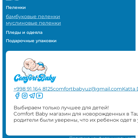
Пеленки
бамбуковые пеленки
муслиновые пеленки
Пледы и одеяла
Подарочные упаковки
+998 91 164 8125
comfortbabyuz@gmail.com
Katta 
Следите за нами на Facebook
Следите за нами в Instagram
Следите за нами в Telegram
Следите за нами в YouTube
Выбираем только лучшее для детей!
Comfort Baby магазин для новорожденных в Та
родители были уверены, что их ребенок одет в
Политика конфиденциальности