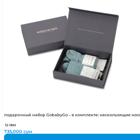
подарочный набор GobabyGo – в комплекте: нескользящие но
12-18М
735,000
сум