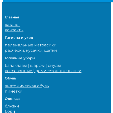
Главная
каталог
контакты
Гигиена и уход
пеленальные матрасики
расчески, кусачки, щетки
Головные уборы
балаклавы | шарфы | снуды
всесезонные | демисезонные шапки
Обувь
анатомическая обувь
пинетки
Одежда
блузки
боди