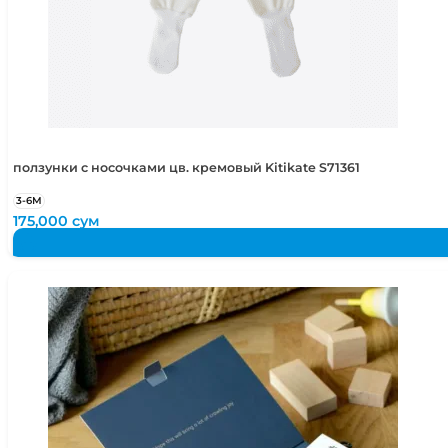
48-50
1,5-2 года
48-52
1,5-4 года
50-52
2-4 года
50-54
2-5 лет
ползунки с носочками цв. кремовый Kitikate S71361
3-6М
175,000
сум