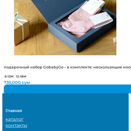
подарочный набор GobabyGo – в комплекте: нескользящие но
6-12М
12-18М
735,000
сум
Главная
каталог
контакты