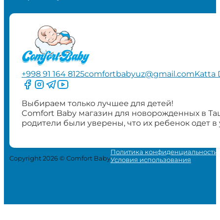
+998 91 164 8125
comfortbabyuz@gmail.com
Katta 
Следите за нами на Facebook
Следите за нами в Instagram
Следите за нами в Telegram
Следите за нами в YouTube
Выбираем только лучшее для детей!
Comfort Baby магазин для новорожденных в Та
родители были уверены, что их ребенок одет в
Политика конфиденциальности
Copyright 2026 © Comfort Baby
Условия использования