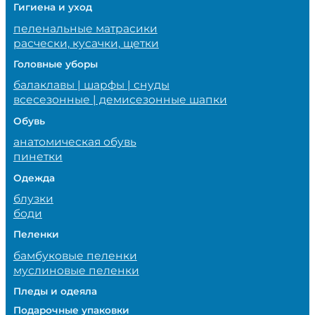
Гигиена и уход
пеленальные матрасики
расчески, кусачки, щетки
Головные уборы
балаклавы | шарфы | снуды
всесезонные | демисезонные шапки
Обувь
анатомическая обувь
пинетки
Одежда
блузки
боди
Пеленки
бамбуковые пеленки
муслиновые пеленки
Пледы и одеяла
Подарочные упаковки