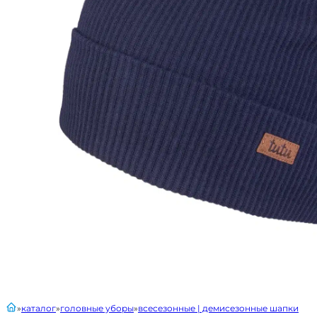
главная
каталог
головные уборы
всесезонные | демисезонные шапки