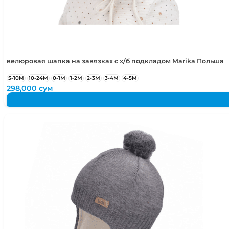
50-52
2-4 года
50-54
2-5 лет
велюровая шапка на завязках с х/б подкладом Marika Польша
5-10М
10-24М
0-1М
1-2М
2-3М
3-4М
4-5М
298,000
сум