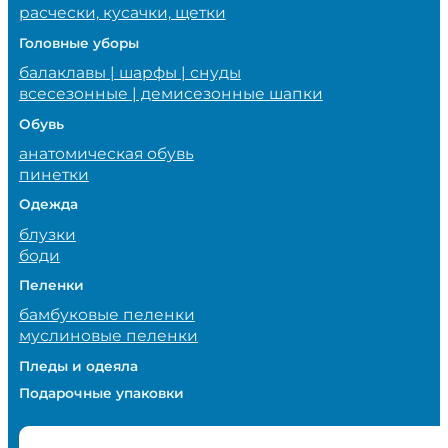
расчески, кусачки, щетки
Головные уборы
балаклавы | шарфы | снуды
всесезонные | демисезонные шапки
Обувь
анатомическая обувь
пинетки
Одежда
блузки
боди
Пеленки
бамбуковые пеленки
муслиновые пеленки
Пледы и одеяла
Подарочные упаковки