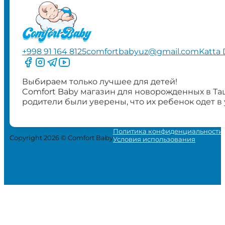
+998 91 164 8125
comfortbabyuz@gmail.com
Katta 
Следите за нами на Facebook
Следите за нами в Instagram
Следите за нами в Telegram
Следите за нами в YouTube
Выбираем только лучшее для детей!
Comfort Baby магазин для новорожденных в Та
родители были уверены, что их ребенок одет в
Политика конфиденциальности
Copyright 2026 © Comfort Baby
Условия использования