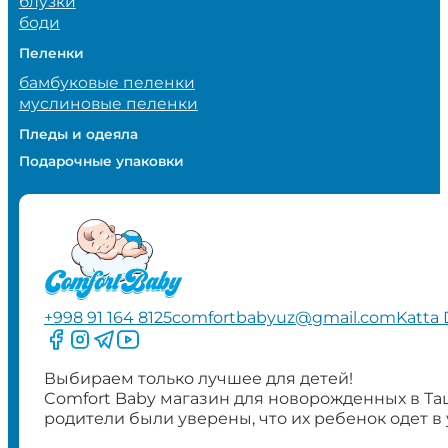
блузки
боди
Пеленки
бамбуковые пеленки
муслиновые пеленки
Пледы и одеяла
Подарочные упаковки
+998 91 164 8125
comfortbabyuz@gmail.com
Katta 
Следите за нами на Facebook
Следите за нами в Instagram
Следите за нами в Telegram
Следите за нами в YouTube
Выбираем только лучшее для детей!
Comfort Baby магазин для новорожденных в Та
родители были уверены, что их ребенок одет в