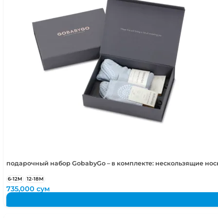
4-5 лет
104-110 см
5-6 лет
110-116 см
подарочный набор GobabyGo – в комплекте: нескользящие но
6-12М
12-18М
735,000
сум