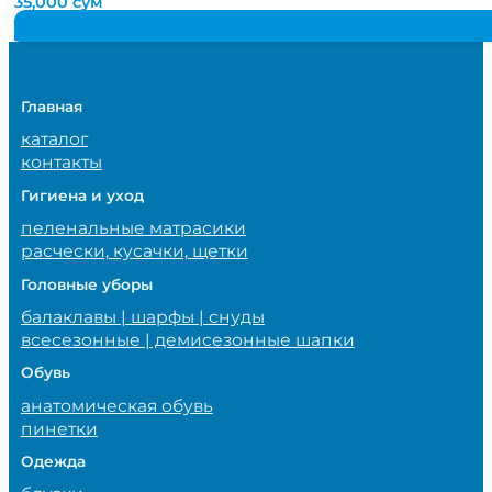
35,000
сум
Главная
каталог
контакты
Гигиена и уход
пеленальные матрасики
расчески, кусачки, щетки
Головные уборы
балаклавы | шарфы | снуды
всесезонные | демисезонные шапки
Обувь
анатомическая обувь
пинетки
Одежда