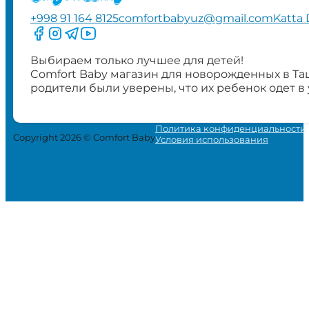
+998 91 164 8125
comfortbabyuz@gmail.com
Katta 
Следите за нами на Facebook
Следите за нами в Instagram
Следите за нами в Telegram
Следите за нами в YouTube
Выбираем только лучшее для детей!
Comfort Baby магазин для новорожденных в Та
родители были уверены, что их ребенок одет в
Политика конфиденциальности
Copyright 2026 © Comfort Baby
Условия использования