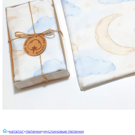
главная
каталог
пеленки
муслиновые пеленки