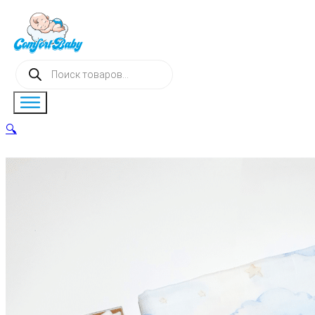
Поиск
товаров
🔍