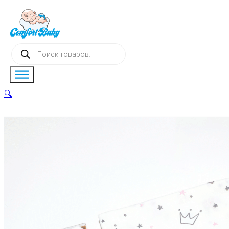
Поиск
товаров
🔍