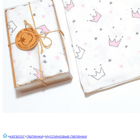
главная
каталог
пеленки
муслиновые пеленки