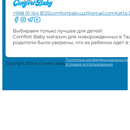
+998 91 164 8125
comfortbabyuz@gmail.com
Katta 
Следите за нами на Facebook
Следите за нами в Instagram
Следите за нами в Telegram
Следите за нами в YouTube
Выбираем только лучшее для детей!
Comfort Baby магазин для новорожденных в Та
родители были уверены, что их ребенок одет в
Политика конфиденциальности
Copyright 2026 © Comfort Baby
Условия использования