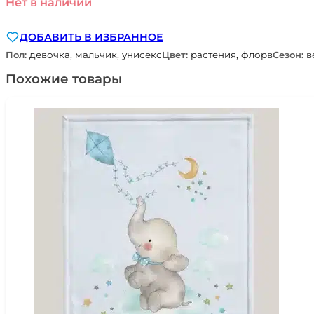
Нет в наличии
ДОБАВИТЬ В ИЗБРАННОЕ
Пол:
девочка, мальчик, унисекс
Цвет:
растения, флорв
Сезон:
в
Похожие товары