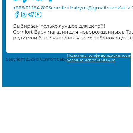
+998 91 164 8125
comfortbabyuz@gmail.com
Katta 
Следите за нами на Facebook
Следите за нами в Instagram
Следите за нами в Telegram
Следите за нами в YouTube
Выбираем только лучшее для детей!
Comfort Baby магазин для новорожденных в Та
родители были уверены, что их ребенок одет в
Политика конфиденциальности
Copyright 2026 © Comfort Baby
Условия использования