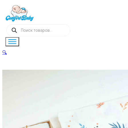
Поиск
товаров
🔍