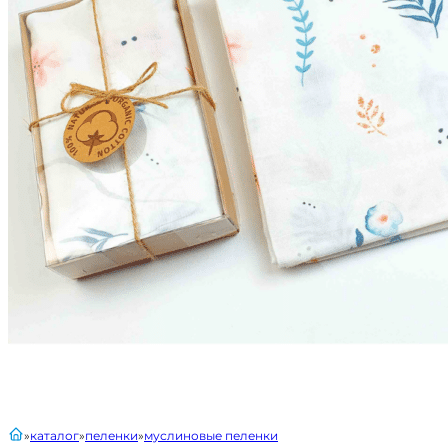
главная
каталог
пеленки
муслиновые пеленки