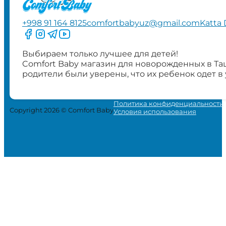
+998 91 164 8125
comfortbabyuz@gmail.com
Katta 
Следите за нами на Facebook
Следите за нами в Instagram
Следите за нами в Telegram
Следите за нами в YouTube
Выбираем только лучшее для детей!
Comfort Baby магазин для новорожденных в Та
родители были уверены, что их ребенок одет в
Политика конфиденциальности
Copyright 2026 © Comfort Baby
Условия использования