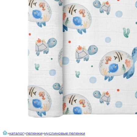
главная
каталог
пеленки
муслиновые пеленки