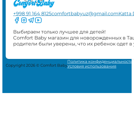
+998 91 164 8125
comfortbabyuz@gmail.com
Katta 
Следите за нами на Facebook
Следите за нами в Instagram
Следите за нами в Telegram
Следите за нами в YouTube
Выбираем только лучшее для детей!
Comfort Baby магазин для новорожденных в Та
родители были уверены, что их ребенок одет в
Политика конфиденциальности
Copyright 2026 © Comfort Baby
Условия использования