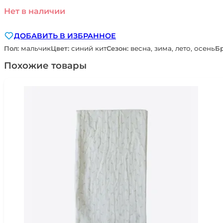
Нет в наличии
ДОБАВИТЬ В ИЗБРАННОЕ
Пол:
мальчик
Цвет:
синий кит
Сезон:
весна, зима, лето, осень
Б
Похожие товары