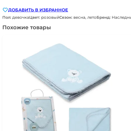
ДОБАВИТЬ В ИЗБРАННОЕ
Пол:
девочка
Цвет:
розовый
Сезон:
весна, лето
Бренд:
Наследн
Похожие товары