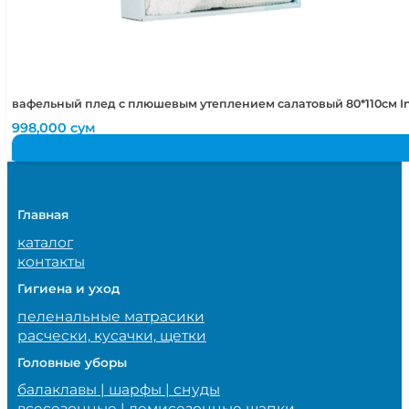
вафельный плед с плюшевым утеплением салатовый 80*110см I
998,000
сум
Главная
каталог
контакты
Гигиена и уход
пеленальные матрасики
расчески, кусачки, щетки
Головные уборы
балаклавы | шарфы | снуды
всесезонные | демисезонные шапки