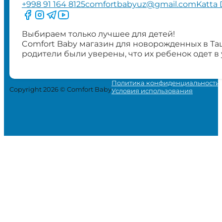
+998 91 164 8125
comfortbabyuz@gmail.com
Katta 
Следите за нами на Facebook
Следите за нами в Instagram
Следите за нами в Telegram
Следите за нами в YouTube
Выбираем только лучшее для детей!
Comfort Baby магазин для новорожденных в Та
родители были уверены, что их ребенок одет в
Политика конфиденциальности
Copyright 2026 © Comfort Baby
Условия использования