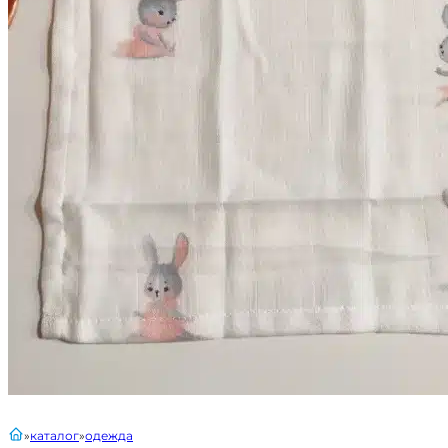
главная
каталог
одежда