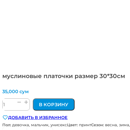
муслиновые платочки размер 30*30см
35,000
сум
Количество
В КОРЗИНУ
товара
муслиновые
ДОБАВИТЬ В ИЗБРАННОЕ
платочки
размер
Пол:
девочка, мальчик, унисекс
Цвет:
принт
Сезон:
весна, зима,