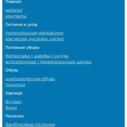
Главная
каталог
контакты
Гигиена и уход
пеленальные матрасики
расчески, кусачки, щетки
Головные уборы
балаклавы | шарфы | снуды
всесезонные | демисезонные шапки
Обувь
анатомическая обувь
пинетки
Одежда
блузки
боди
Пеленки
бамбуковые пеленки