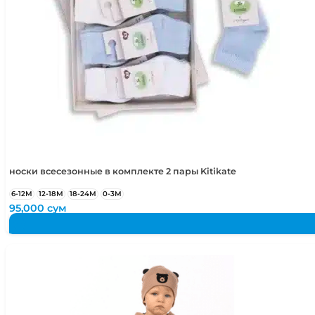
носки всесезонные в комплекте 2 пары Kitikate
6-12М
12-18М
18-24М
0-3М
95,000
сум