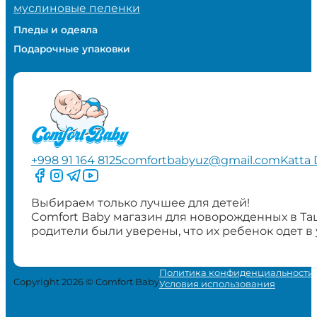
муслиновые пеленки
Пледы и одеяла
Подарочные упаковки
+998 91 164 8125
comfortbabyuz@gmail.com
Katta 
Следите за нами на Facebook
Следите за нами в Instagram
Следите за нами в Telegram
Следите за нами в YouTube
Выбираем только лучшее для детей!
Comfort Baby магазин для новорожденных в Та
родители были уверены, что их ребенок одет в
Политика конфиденциальности
Copyright 2026 © Comfort Baby
Условия использования