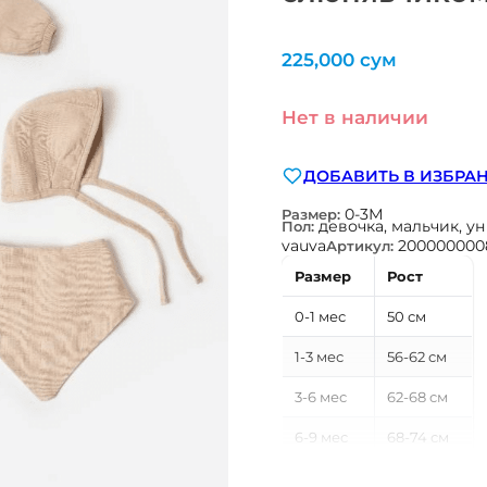
225,000
сум
Нет в наличии
ДОБАВИТЬ В ИЗБРА
0-3М
Размер:
девочка, мальчик, у
Пол:
vauva
200000000
Артикул:
Размер
Рост
0-1 мес
50 см
1-3 мес
56-62 см
3-6 мес
62-68 см
6-9 мес
68-74 см
9-12 мес
74-80 см