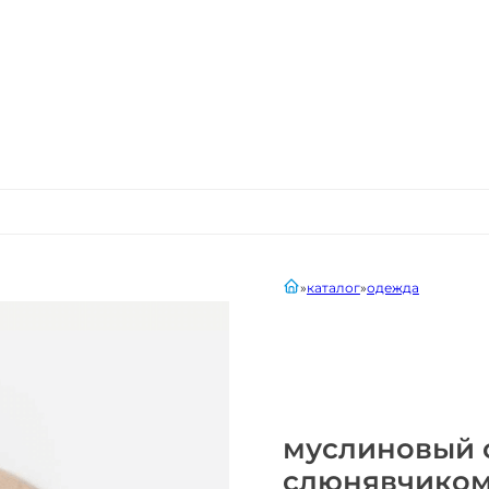
главная
каталог
одежда
муслиновый с
слюнявчико