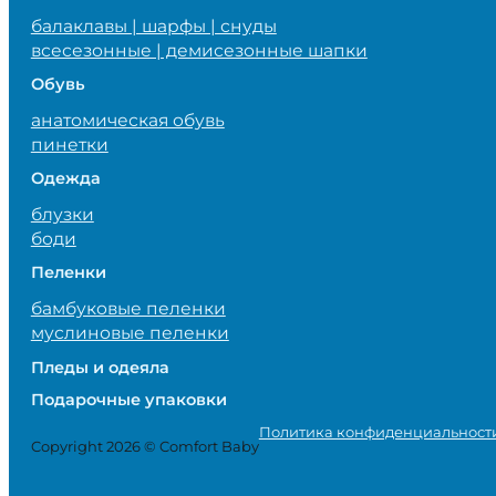
балаклавы | шарфы | снуды
всесезонные | демисезонные шапки
Обувь
анатомическая обувь
пинетки
Одежда
блузки
боди
Пеленки
бамбуковые пеленки
муслиновые пеленки
Пледы и одеяла
Подарочные упаковки
Политика конфиденциальност
Copyright 2026 © Comfort Baby