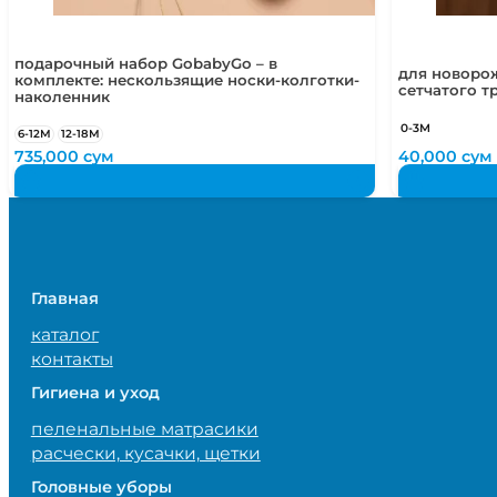
подарочный набор GobabyGo – в
для новоро
комплекте: нескользящие носки-колготки-
сетчатого т
наколенник
0-3М
6-12М
12-18М
735,000
сум
40,000
сум
Главная
каталог
контакты
Гигиена и уход
пеленальные матрасики
расчески, кусачки, щетки
Головные уборы