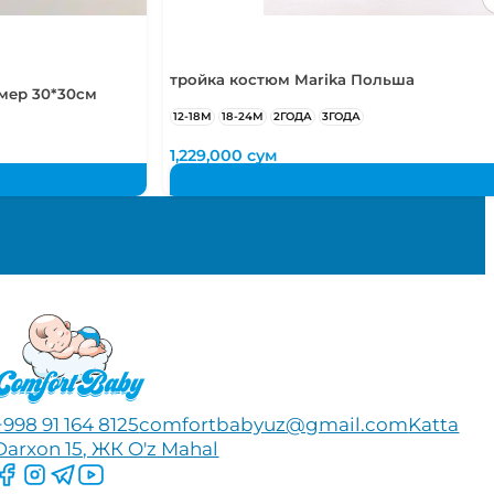
тройка костюм Marika Польша
мер 30*30см
12-18М
18-24М
2ГОДА
3ГОДА
1,229,000
сум
+998 91 164 8125
comfortbabyuz@gmail.com
Katta
Darxon 15, ЖК O'z Mahal
Следите за нами на Facebook
Следите за нами в Instagram
Следите за нами в Telegram
Следите за нами в YouTube