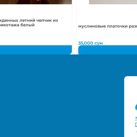
жденных летний чепчик из
рикотажа белый
муслиновые платочки раз
35,000
сум