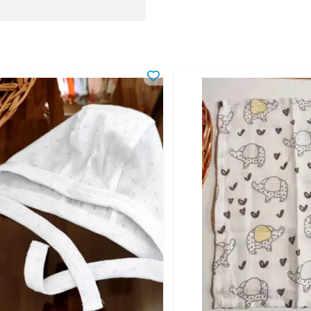
12-18 мес
80-86 см
18-24 мес
86-92 см
2-3 года
92-98 см
3-4 года
98-104 см
4-5 лет
104-110 см
5-6 лет
110-116 см