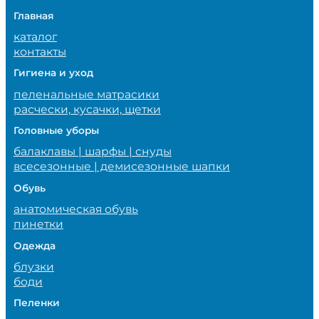
Главная
каталог
контакты
Гигиена и уход
пеленальные матрасики
расчески, кусачки, щетки
Головные уборы
балаклавы | шарфы | снуды
всесезонные | демисезонные шапки
Обувь
анатомическая обувь
пинетки
Одежда
блузки
боди
Пеленки