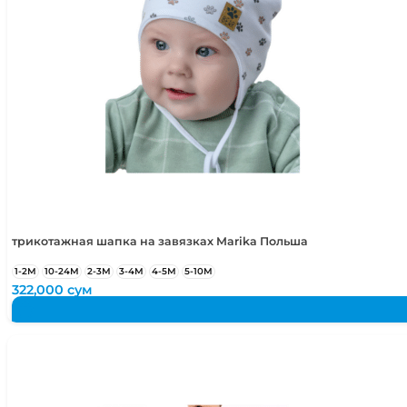
трикотажная шапка на завязках Marika Польша
1-2М
10-24М
2-3М
3-4М
4-5М
5-10М
322,000
сум