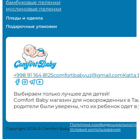
бамбуковые пеленки
муслиновые пеленки
Пледы и одеяла
Подарочные упаковки
+998 91 164 8125
comfortbabyuz@gmail.com
Katta 
Следите за нами на Facebook
Следите за нами в Instagram
Следите за нами в Telegram
Следите за нами в YouTube
Выбираем только лучшее для детей!
Comfort Baby магазин для новорожденных в Та
родители были уверены, что их ребенок одет в
Политика конфиденциальности
Copyright 2026 © Comfort Baby
Условия использования